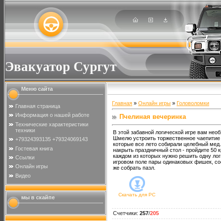
Эвакуатор Сургут
Меню сайта
Главная
»
Онлайн игры
»
Головоломки
Главная страница
Информация о нашей работе
Пчелиная вечеринка
Технические характеристики
техники
В этой забавной логической игре вам не
Шмелю устроить торжественное чаепитие
+79324393135 +79324069143
которые все лето собирали целебный мед.
Гостевая книга
накрыть праздничный стол - пройдите 50 
каждом из которых нужно решить одну лог
Ссылки
игровом поле пары одинаковых фишек, сос
Онлайн игры
же собрать пазл.
Видео
Скачать для
PC
мы в скайпе
Счетчики
:
257
/
205