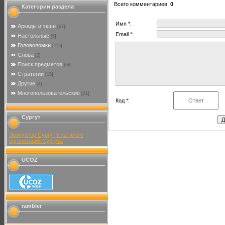
Всего комментариев
:
0
Категории раздела
Имя *:
Аркады и экшн
[67]
Email *:
Настольные
[5]
Головоломки
[115]
Слова
[2]
Поиск предметов
[68]
Стратегии
[15]
Другие
[4]
Многопользовательские
[21]
Код *:
Сургут
Эвакуатор Сургут в каталоге
организаций Сургута
UCOZ
rambler