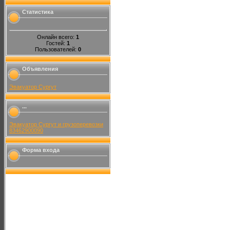
Статистика
Онлайн всего:
1
Гостей:
1
Пользователей:
0
Объявления
Эвакуатор Сургут
...
Эвакуатор Сургут и грузоперевозки
83462900090
Форма входа