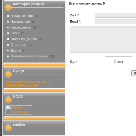
Всего комментариев
:
0
Категории раздела
Имя *:
Аркады и экшн
[67]
Настольные
Email *:
[5]
Головоломки
[115]
Слова
[2]
Поиск предметов
[68]
Стратегии
[15]
Другие
[4]
Многопользовательские
[21]
Код *:
Сургут
Эвакуатор Сургут в каталоге
организаций Сургута
UCOZ
rambler