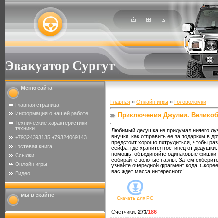
Эвакуатор Сургут
Меню сайта
Главная
»
Онлайн игры
»
Головоломки
Главная страница
Информация о нашей работе
Приключения Джулии. Великоб
Технические характеристики
техники
Любимый дедушка не придумал ничего лу
внучки, как отправить ее за подарком в д
+79324393135 +79324069143
предстоит хорошо потрудиться, чтобы раз
Гостевая книга
сейфа, где хранится гостинец от дедушки
помощь: объединяйте одинаковые фишки н
Ссылки
собирайте золотые пазлы. Затем соберите
Онлайн игры
узнайте очередной фрагмент кода. Скорее
вас ждет масса интересного!
Видео
мы в скайпе
Скачать для
PC
Счетчики
:
273
/
186