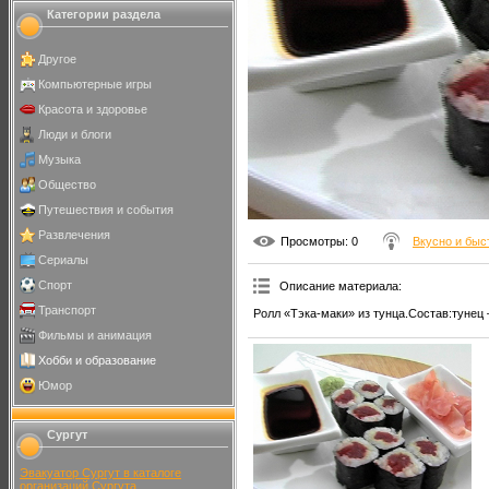
Категории раздела
Другое
Компьютерные игры
Красота и здоровье
Люди и блоги
Музыка
Общество
Путешествия и события
Развлечения
Просмотры
: 0
Вкусно и быс
Сериалы
Спорт
Описание материала
:
Транспорт
Ролл «Тэка-маки» из тунца.Состав:тунец 
Фильмы и анимация
Хобби и образование
Юмор
Сургут
Эвакуатор Сургут в каталоге
организаций Сургута