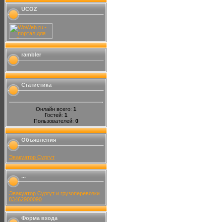
UCOZ
rambler
Статистика
Онлайн всего:
1
Гостей:
1
Пользователей:
0
Объявления
Эвакуатор Сургут
...
Эвакуатор Сургут и грузоперевозки
83462900090
Форма входа