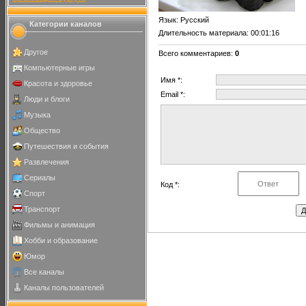
Язык
: Русский
Категории каналов
Длительность материала
: 00:01:16
Другое
Всего комментариев
:
0
Компьютерные игры
Имя *:
Красота и здоровье
Email *:
Люди и блоги
Музыка
Общество
Путешествия и события
Развлечения
Сериалы
Код *:
Спорт
Транспорт
Фильмы и анимация
Хобби и образование
Юмор
Все каналы
Каналы пользователей