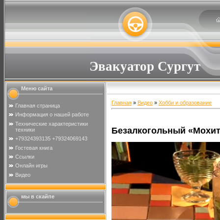
Эвакуатор Сургут
Меню сайта
Главная
»
Видео
»
Хобби и образование
Главная страница
Информация о нашей работе
Технические характеристики
Безалкогольный «Мохи
техники
+79324393135 +79324069143
Гостевая книга
Ссылки
Онлайн игры
Видео
мы в скайпе