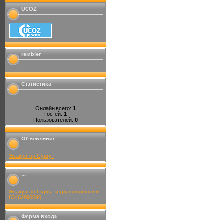
UCOZ
rambler
Статистика
Онлайн всего:
1
Гостей:
1
Пользователей:
0
Объявления
Эвакуатор Сургут
...
Эвакуатор Сургут и грузоперевозки
83462900090
Форма входа