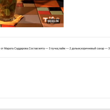
00:01:36
 от Марата Саддарова.Состав:мята — 3 пучка;лайм — 2 дольки;коричневый сахар — 3