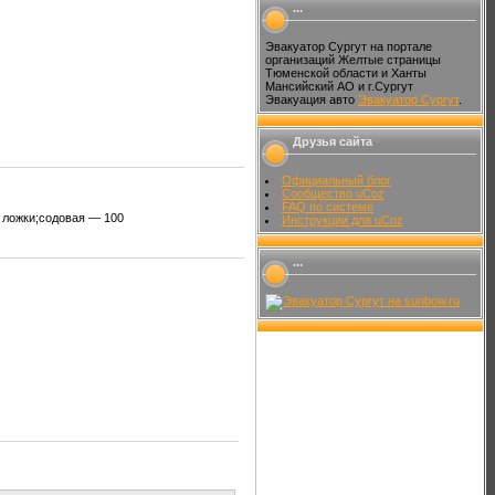
...
Эвакуатор Сургут на портале
организаций Желтые страницы
Тюменской области и Ханты
Мансийский АО и г.Сургут
Эвакуация авто
Эвакуатор Сургут
.
Друзья сайта
Официальный блог
Сообщество uCoz
FAQ по системе
 ложки;содовая — 100
Инструкции для uCoz
...