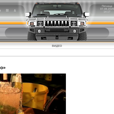
Пятница
07.08.2026
14:17
ВИДЕО
то»