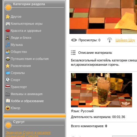
Категории раздела
Другое
Компьютерные игры
Красота и здоровье
Люди и блоги
Просмотры
: 0
Шейкер Шоу
Музыка
Общество
Описание материала
:
Путешествия и события
Безалкогольный коктейль категории смеш
мл;ароматизированная горечь.
Развлечения
Сериалы
Спорт
Транспорт
Фильмы и анимация
Хобби и образование
Юмор
Язык
: Русский
Длительность материала
: 00:01:36
Сургут
Всего комментариев
:
0
Эвакуатор Сургут в каталоге
организаций Сургута