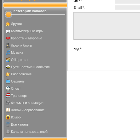
Имя *:
Email *:
Категории каналов
Другое
Компьютерные игры
Красота и здоровье
Люди и блоги
Код *:
Музыка
Общество
Путешествия и события
Развлечения
Сериалы
Спорт
Транспорт
Фильмы и анимация
Хобби и образование
Юмор
Все каналы
Каналы пользователей