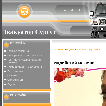
Эвакуатор Сургут
Меню сайта
Главная
»
Видео
»
Красота и здоровье
Главная страница
Информация о нашей работе
Технические характеристики
Индийский макияж
техники
+79324393135 +79324069143
Гостевая книга
Ссылки
Онлайн игры
Видео
мы в скайпе