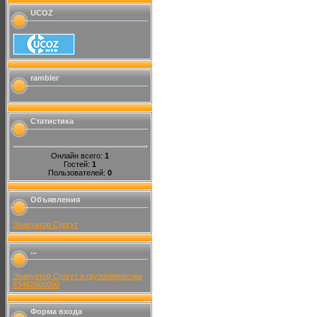
UCOZ
rambler
Статистика
Онлайн всего:
1
Гостей:
1
Пользователей:
0
Объявления
Эвакуатор Сургут
...
Эвакуатор Сургут и грузоперевозки
83462900090
Форма входа