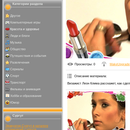
Категории раздела
Другое
Компьютерные игры
Красота и здоровье
Люди и блоги
Музыка
Общество
Путешествия и события
Развлечения
Просмотры
: 0
MakeUpgrade
Сериалы
Спорт
Описание материала
:
Транспорт
Визажист Леон Клима расскажет, как сдел
Фильмы и анимация
Хобби и образование
Юмор
Сургут
Эвакуатор Сургут в каталоге
организаций Сургута