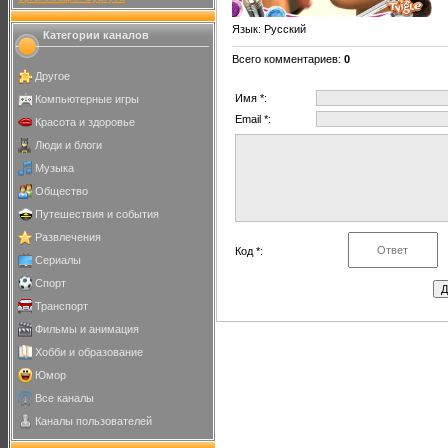
Язык
: Русский
Категории каналов
Всего комментариев
:
0
Другое
Имя *:
Компьютерные игры
Email *:
Красота и здоровье
Люди и блоги
Музыка
Общество
Путешествия и события
Развлечения
Код *:
Сериалы
Спорт
Транспорт
Фильмы и анимация
Хобби и образование
Юмор
Все каналы
Каналы пользователей