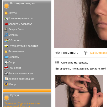
Категории раздела
Другое
Компьютерные игры
Красота и здоровье
Люди и блоги
Музыка
Общество
Путешествия и события
Развлечения
Просмотры
: 0
MakeUpgrade
Сериалы
Спорт
Описание материала
:
Транспорт
Вы уверены, что правильно делаете это?
Фильмы и анимация
Хобби и образование
Юмор
Сургут
Эвакуатор Сургут в каталоге
организаций Сургута