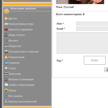
Язык
: Русский
Категории каналов
Всего комментариев
:
0
Другое
Имя *:
Компьютерные игры
Email *:
Красота и здоровье
Люди и блоги
Музыка
Общество
Путешествия и события
Развлечения
Код *:
Сериалы
Спорт
Транспорт
Фильмы и анимация
Хобби и образование
Юмор
Все каналы
Каналы пользователей