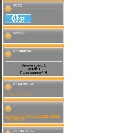
UCOZ
rambler
Статистика
Онлайн всего:
1
Гостей:
1
Пользователей:
0
Объявления
Эвакуатор Сургут
...
Эвакуатор Сургут и грузоперевозки
83462900090
Форма входа