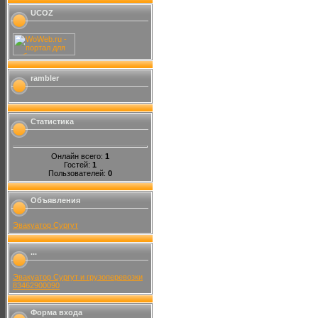
UCOZ
rambler
Статистика
Онлайн всего:
1
Гостей:
1
Пользователей:
0
Объявления
Эвакуатор Сургут
...
Эвакуатор Сургут и грузоперевозки
83462900090
Форма входа