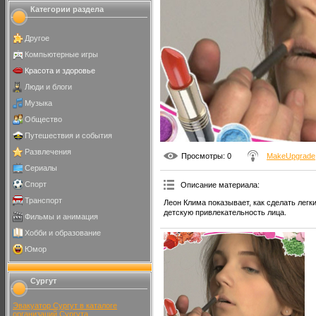
Категории раздела
Другое
Компьютерные игры
Красота и здоровье
Люди и блоги
Музыка
Общество
Путешествия и события
Развлечения
Просмотры
: 0
MakeUpgrade
Сериалы
Спорт
Описание материала
:
Транспорт
Леон Клима показывает, как сделать лег
детскую привлекательность лица.
Фильмы и анимация
Хобби и образование
Юмор
Сургут
Эвакуатор Сургут в каталоге
организаций Сургута