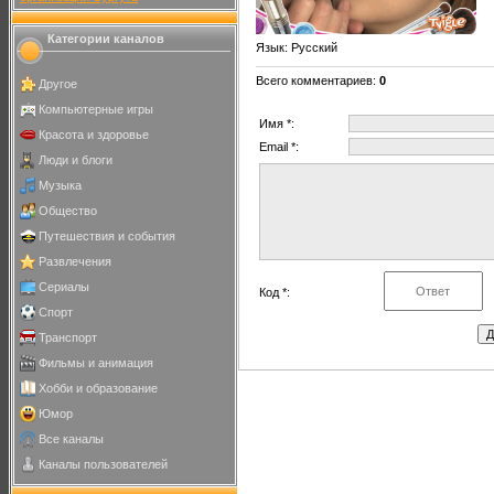
Категории каналов
Язык
: Русский
Всего комментариев
:
0
Другое
Компьютерные игры
Имя *:
Красота и здоровье
Email *:
Люди и блоги
Музыка
Общество
Путешествия и события
Развлечения
Сериалы
Код *:
Спорт
Транспорт
Фильмы и анимация
Хобби и образование
Юмор
Все каналы
Каналы пользователей