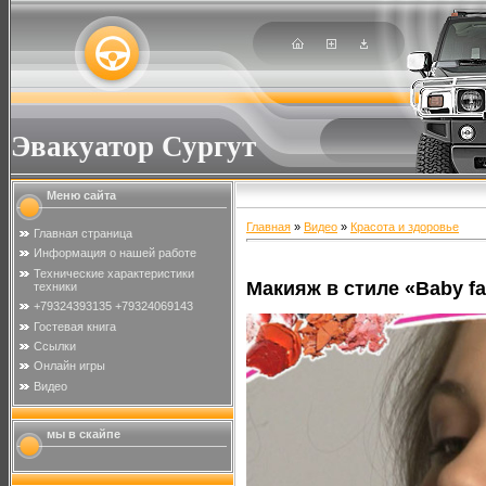
Эвакуатор Сургут
Меню сайта
Главная
»
Видео
»
Красота и здоровье
Главная страница
Информация о нашей работе
Технические характеристики
Макияж в стиле «Baby f
техники
+79324393135 +79324069143
Гостевая книга
Ссылки
Онлайн игры
Видео
мы в скайпе