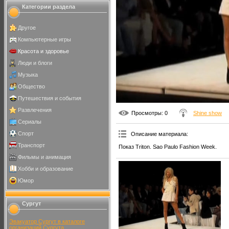
Категории раздела
Другое
Компьютерные игры
Красота и здоровье
Люди и блоги
Музыка
Общество
Путешествия и события
Развлечения
Просмотры
: 0
Shine show
Сериалы
Спорт
Описание материала
:
Транспорт
Показ Triton. Sao Paulo Fashion Week.
Фильмы и анимация
Хобби и образование
Юмор
Сургут
Эвакуатор Сургут в каталоге
организаций Сургута