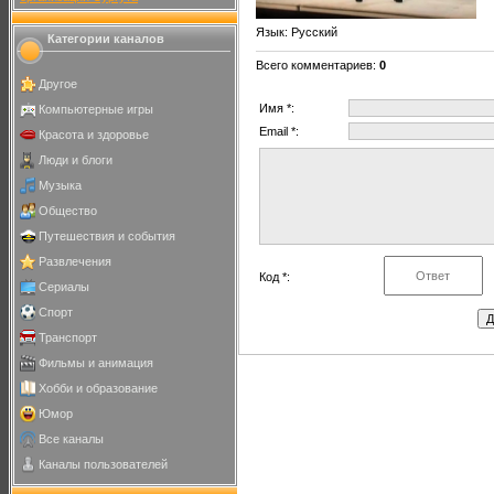
Язык
: Русский
Категории каналов
Всего комментариев
:
0
Другое
Имя *:
Компьютерные игры
Email *:
Красота и здоровье
Люди и блоги
Музыка
Общество
Путешествия и события
Развлечения
Код *:
Сериалы
Спорт
Транспорт
Фильмы и анимация
Хобби и образование
Юмор
Все каналы
Каналы пользователей