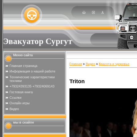
Эвакуатор Сургут
Меню сайта
Главная
»
Видео
»
Красота и здоровье
Главная страница
Информация о нашей работе
Технические характеристики
Triton
техники
+79324393135 +79324069143
Гостевая книга
Ссылки
Онлайн игры
Видео
мы в скайпе