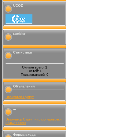
UCOZ
rambler
Статистика
Онлайн всего:
1
Гостей:
1
Пользователей:
0
Объявления
Эвакуатор Сургут
...
Эвакуатор Сургут и грузоперевозки
83462900090
Форма входа