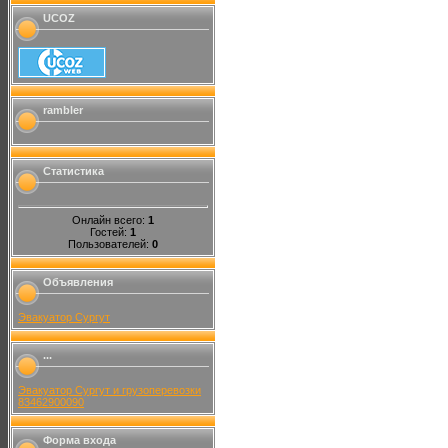
UCOZ
rambler
Статистика
Онлайн всего:
1
Гостей:
1
Пользователей:
0
Объявления
Эвакуатор Сургут
...
Эвакуатор Сургут и грузоперевозки
83462900090
Форма входа