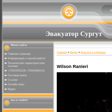
Эвакуатор Сургут
Меню сайта
Главная
»
Видео
»
Красота и здоровье
Главная страница
Информация о нашей работе
Технические характеристики
Wilson Ranieri
техники
+79324393135 +79324069143
Гостевая книга
Ссылки
Онлайн игры
Видео
мы в скайпе