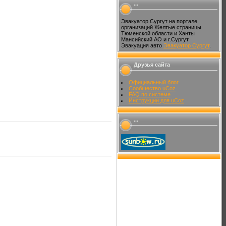
...
Эвакуатор Сургут на портале
организаций Желтые страницы
Тюменской области и Ханты
Мансийский АО и г.Сургут
Эвакуация авто
Эвакуатор Сургут
.
Друзья сайта
Официальный блог
Сообщество uCoz
FAQ по системе
Инструкции для uCoz
...