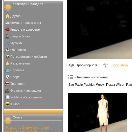
Категории раздела
Другое
Компьютерные игры
Красота и здоровье
Люди и блоги
Музыка
Общество
Путешествия и события
Развлечения
Просмотры
: 0
Shine show
Сериалы
Спорт
Описание материала
:
Транспорт
Sao Paulo Fashion Week. Показ Wilson Rani
Фильмы и анимация
Хобби и образование
Юмор
Сургут
Эвакуатор Сургут в каталоге
организаций Сургута