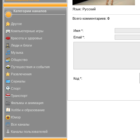
Язык
: Русский
Категории каналов
Всего комментариев
:
0
Другое
Имя *:
Компьютерные игры
Email *:
Красота и здоровье
Люди и блоги
Музыка
Общество
Путешествия и события
Развлечения
Код *:
Сериалы
Спорт
Транспорт
Фильмы и анимация
Хобби и образование
Юмор
Все каналы
Каналы пользователей