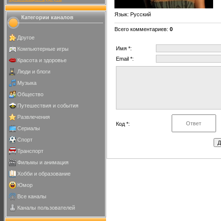
Язык
: Русский
Категории каналов
Всего комментариев
:
0
Другое
Имя *:
Компьютерные игры
Email *:
Красота и здоровье
Люди и блоги
Музыка
Общество
Путешествия и события
Развлечения
Код *:
Сериалы
Спорт
Транспорт
Фильмы и анимация
Хобби и образование
Юмор
Все каналы
Каналы пользователей