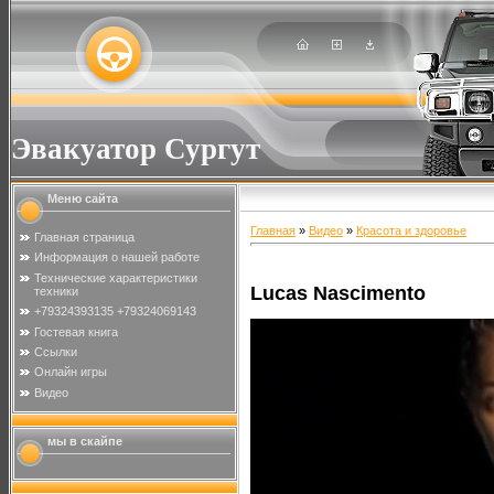
Эвакуатор Сургут
Меню сайта
Главная
»
Видео
»
Красота и здоровье
Главная страница
Информация о нашей работе
Технические характеристики
Lucas Nascimento
техники
+79324393135 +79324069143
Гостевая книга
Ссылки
Онлайн игры
Видео
мы в скайпе