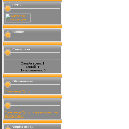
UCOZ
rambler
Статистика
Онлайн всего:
1
Гостей:
1
Пользователей:
0
Объявления
Эвакуатор Сургут
...
Эвакуатор Сургут и грузоперевозки
83462900090
Форма входа