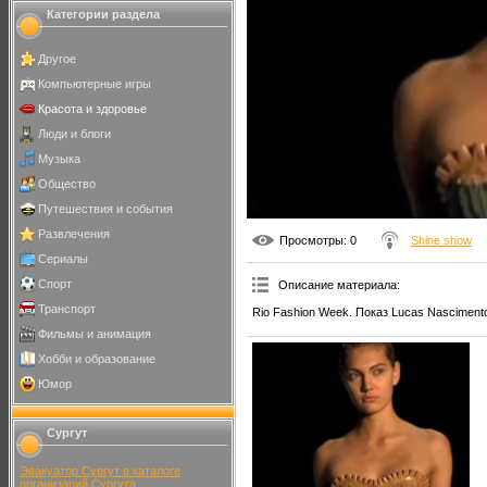
Категории раздела
Другое
Компьютерные игры
Красота и здоровье
Люди и блоги
Музыка
Общество
Путешествия и события
Развлечения
Просмотры
: 0
Shine show
Сериалы
Спорт
Описание материала
:
Транспорт
Rio Fashion Week. Показ Lucas Nasciment
Фильмы и анимация
Хобби и образование
Юмор
Сургут
Эвакуатор Сургут в каталоге
организаций Сургута