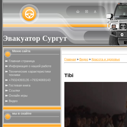
Эвакуатор Сургут
Меню сайта
Главная
»
Видео
»
Красота и здоровье
Главная страница
Информация о нашей работе
Технические характеристики
Tibi
техники
+79324393135 +79324069143
Гостевая книга
Ссылки
Онлайн игры
Видео
мы в скайпе