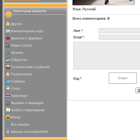
Язык
: Русский
Категории каналов
Всего комментариев
:
0
Другое
Имя *:
Компьютерные игры
Email *:
Красота и здоровье
Люди и блоги
Музыка
Общество
Путешествия и события
Развлечения
Код *:
Сериалы
Спорт
Транспорт
Фильмы и анимация
Хобби и образование
Юмор
Все каналы
Каналы пользователей