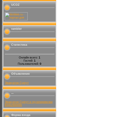
UCOZ
rambler
Статистика
Онлайн всего:
1
Гостей:
1
Пользователей:
0
Объявления
Эвакуатор Сургут
...
Эвакуатор Сургут и грузоперевозки
83462900090
Форма входа