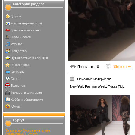
Категории раздела
Другое
Компьютерные игры
Красота и здоровье
Люди и блоги
Музыка
Общество
Путешествия и события
Развлечения
Просмотры
: 0
Shine show
Сериалы
Спорт
Описание материала
:
Транспорт
New York Fashion Week. Показ Tibi.
Фильмы и анимация
Хобби и образование
Юмор
Сургут
Эвакуатор Сургут в каталоге
организаций Сургута