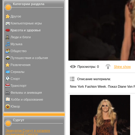
Категории раздела
Другое
Компьютерные игры
Красота и здоровье
Люди и блоги
Музыка
Общество
Путешествия и события
Развлечения
Просмотры
: 0
Shine show
Сериалы
Спорт
Описание материала
:
Транспорт
New York Fashion Week. Показ Diane Von F
Фильмы и анимация
Хобби и образование
Юмор
Сургут
Эвакуатор Сургут в каталоге
организаций Сургута