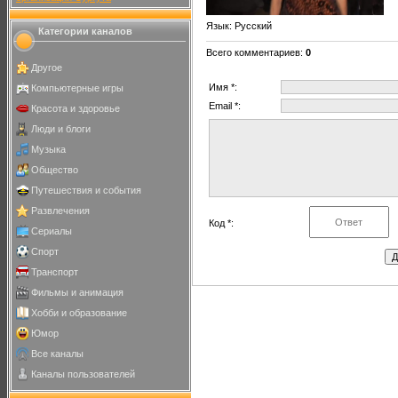
Язык
: Русский
Категории каналов
Всего комментариев
:
0
Другое
Имя *:
Компьютерные игры
Email *:
Красота и здоровье
Люди и блоги
Музыка
Общество
Путешествия и события
Развлечения
Код *:
Сериалы
Спорт
Транспорт
Фильмы и анимация
Хобби и образование
Юмор
Все каналы
Каналы пользователей