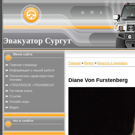
Эвакуатор Сургут
Меню сайта
Главная
»
Видео
»
Красота и здоровье
Главная страница
Информация о нашей работе
Технические характеристики
Diane Von Furstenberg
техники
+79324393135 +79324069143
Гостевая книга
Ссылки
Онлайн игры
Видео
мы в скайпе