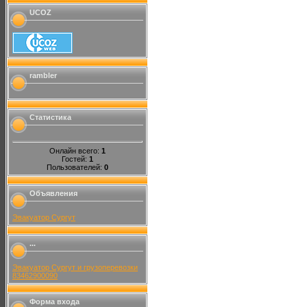
UCOZ
rambler
Статистика
Онлайн всего:
1
Гостей:
1
Пользователей:
0
Объявления
Эвакуатор Сургут
...
Эвакуатор Сургут и грузоперевозки
83462900090
Форма входа