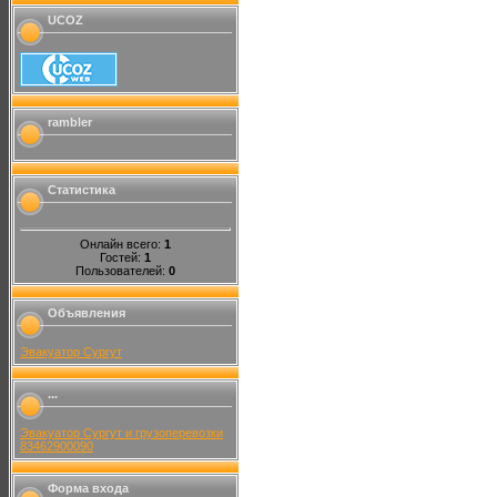
UCOZ
rambler
Статистика
Онлайн всего:
1
Гостей:
1
Пользователей:
0
Объявления
Эвакуатор Сургут
...
Эвакуатор Сургут и грузоперевозки
83462900090
Форма входа