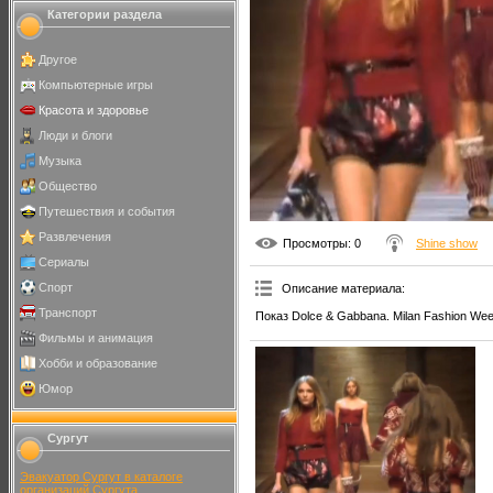
Категории раздела
Другое
Компьютерные игры
Красота и здоровье
Люди и блоги
Музыка
Общество
Путешествия и события
Развлечения
Просмотры
: 0
Shine show
Сериалы
Спорт
Описание материала
:
Транспорт
Показ Dolce & Gabbana. Milan Fashion Wee
Фильмы и анимация
Хобби и образование
Юмор
Сургут
Эвакуатор Сургут в каталоге
организаций Сургута