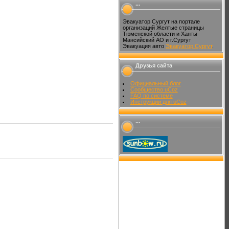
...
Эвакуатор Сургут на портале
организаций Желтые страницы
Тюменской области и Ханты
Мансийский АО и г.Сургут
Эвакуация авто
Эвакуатор Сургут
.
Друзья сайта
Официальный блог
Сообщество uCoz
FAQ по системе
Инструкции для uCoz
...