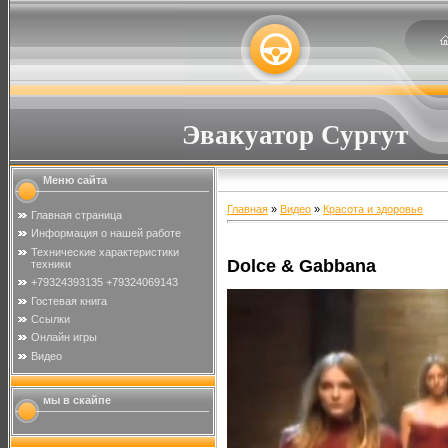
Эвакуатор Сургут
Меню сайта
Главная
»
Видео
»
Красота и здоровье
Главная страница
Информация о нашей работе
Технические характеристики
Dolce & Gabbana
техники
+79324393135 +79324069143
Гостевая книга
Ссылки
Онлайн игры
Видео
мы в скайпе