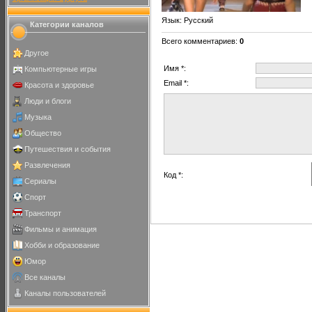
Язык
: Русский
Категории каналов
Всего комментариев
:
0
Другое
Имя *:
Компьютерные игры
Email *:
Красота и здоровье
Люди и блоги
Музыка
Общество
Путешествия и события
Развлечения
Код *:
Сериалы
Спорт
Транспорт
Фильмы и анимация
Хобби и образование
Юмор
Все каналы
Каналы пользователей