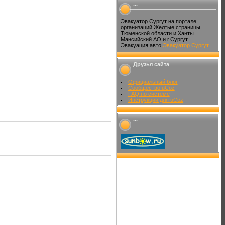
...
Эвакуатор Сургут на портале
организаций Желтые страницы
Тюменской области и Ханты
Мансийский АО и г.Сургут
Эвакуация авто
Эвакуатор Сургут
.
Друзья сайта
Официальный блог
Сообщество uCoz
FAQ по системе
Инструкции для uCoz
...