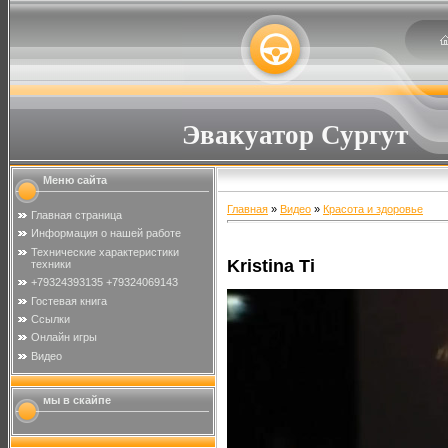
Эвакуатор Сургут
Меню сайта
Главная
»
Видео
»
Красота и здоровье
Главная страница
Информация о нашей работе
Технические характеристики
Kristina Ti
техники
+79324393135 +79324069143
Гостевая книга
Ссылки
Онлайн игры
Видео
мы в скайпе