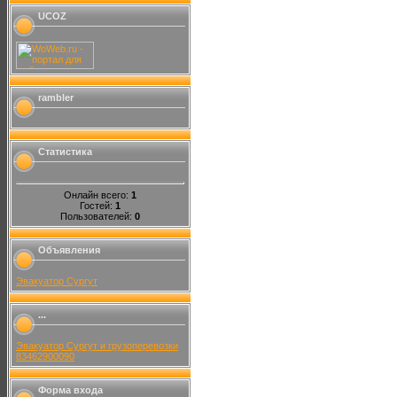
UCOZ
rambler
Статистика
Онлайн всего:
1
Гостей:
1
Пользователей:
0
Объявления
Эвакуатор Сургут
...
Эвакуатор Сургут и грузоперевозки
83462900090
Форма входа