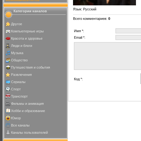
Язык
: Русский
Категории каналов
Всего комментариев
:
0
Другое
Имя *:
Компьютерные игры
Email *:
Красота и здоровье
Люди и блоги
Музыка
Общество
Путешествия и события
Развлечения
Код *:
Сериалы
Спорт
Транспорт
Фильмы и анимация
Хобби и образование
Юмор
Все каналы
Каналы пользователей