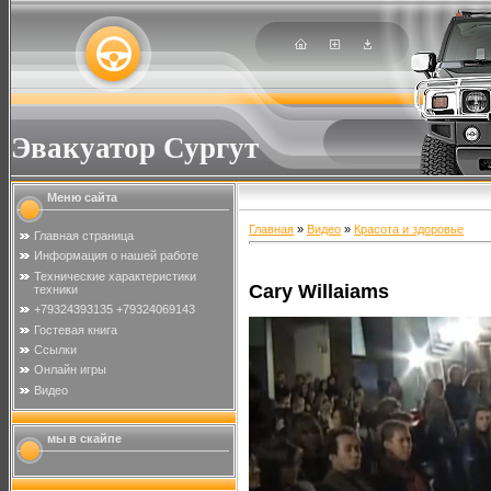
Эвакуатор Сургут
Меню сайта
Главная
»
Видео
»
Красота и здоровье
Главная страница
Информация о нашей работе
Технические характеристики
Cary Willaiams
техники
+79324393135 +79324069143
Гостевая книга
Ссылки
Онлайн игры
Видео
мы в скайпе