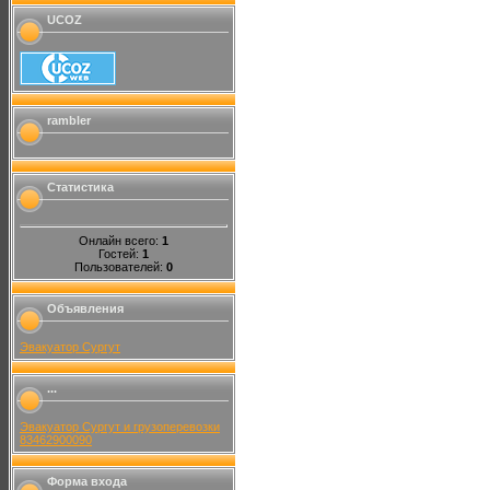
UCOZ
rambler
Статистика
Онлайн всего:
1
Гостей:
1
Пользователей:
0
Объявления
Эвакуатор Сургут
...
Эвакуатор Сургут и грузоперевозки
83462900090
Форма входа