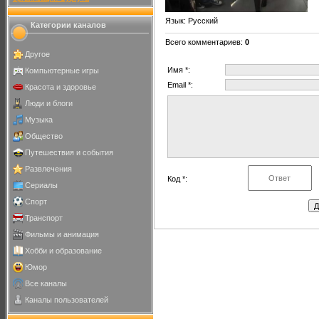
Язык
: Русский
Категории каналов
Всего комментариев
:
0
Другое
Имя *:
Компьютерные игры
Email *:
Красота и здоровье
Люди и блоги
Музыка
Общество
Путешествия и события
Развлечения
Код *:
Сериалы
Спорт
Транспорт
Фильмы и анимация
Хобби и образование
Юмор
Все каналы
Каналы пользователей