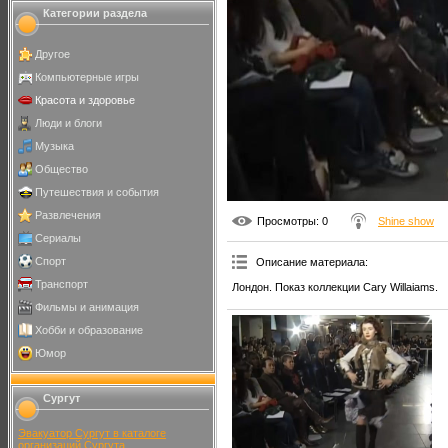
Категории раздела
Другое
Компьютерные игры
Красота и здоровье
Люди и блоги
Музыка
Общество
Путешествия и события
Развлечения
Просмотры
: 0
Shine show
Сериалы
Спорт
Описание материала
:
Транспорт
Лондон. Показ коллекции Cary Willaiams.
Фильмы и анимация
Хобби и образование
Юмор
Сургут
Эвакуатор Сургут в каталоге
организаций Сургута