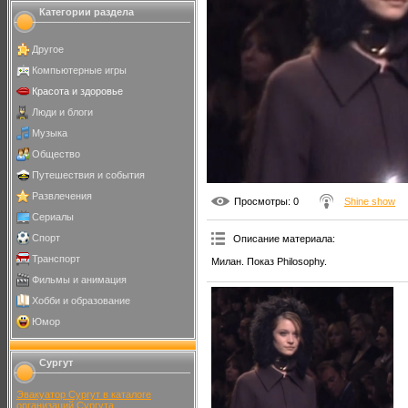
Категории раздела
Другое
Компьютерные игры
Красота и здоровье
Люди и блоги
Музыка
Общество
Путешествия и события
Развлечения
Просмотры
: 0
Shine show
Сериалы
Спорт
Описание материала
:
Транспорт
Милан. Показ Philosophy.
Фильмы и анимация
Хобби и образование
Юмор
Сургут
Эвакуатор Сургут в каталоге
организаций Сургута