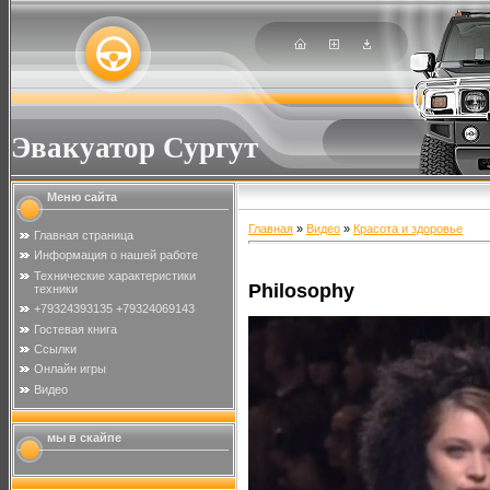
Эвакуатор Сургут
Меню сайта
Главная
»
Видео
»
Красота и здоровье
Главная страница
Информация о нашей работе
Технические характеристики
Philosophy
техники
+79324393135 +79324069143
Гостевая книга
Ссылки
Онлайн игры
Видео
мы в скайпе