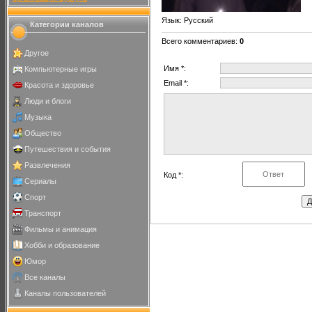
Язык
: Русский
Категории каналов
Всего комментариев
:
0
Другое
Имя *:
Компьютерные игры
Email *:
Красота и здоровье
Люди и блоги
Музыка
Общество
Путешествия и события
Развлечения
Код *:
Сериалы
Спорт
Транспорт
Фильмы и анимация
Хобби и образование
Юмор
Все каналы
Каналы пользователей