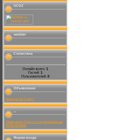
UCOZ
rambler
Статистика
Онлайн всего:
1
Гостей:
1
Пользователей:
0
Объявления
Эвакуатор Сургут
...
Эвакуатор Сургут и грузоперевозки
83462900090
Форма входа