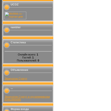
UCOZ
rambler
Статистика
Онлайн всего:
1
Гостей:
1
Пользователей:
0
Объявления
Эвакуатор Сургут
...
Эвакуатор Сургут и грузоперевозки
83462900090
Форма входа