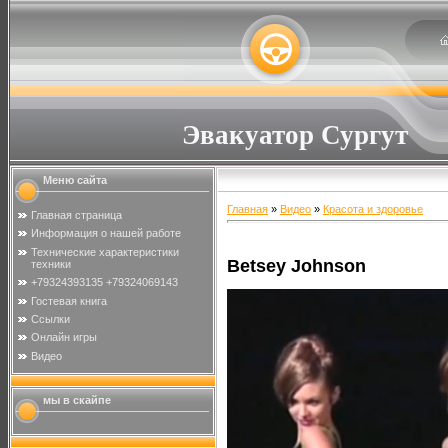
Эвакуатор Сургут
Меню сайта
Главная
»
Видео
»
Красота и здоровье
Главная страница
Информация о нашей работе
Технические характеристики
Betsey Johnson
техники
+79324393135 +79324069143
Гостевая книга
Ссылки
Онлайн игры
Видео
мы в скайпе