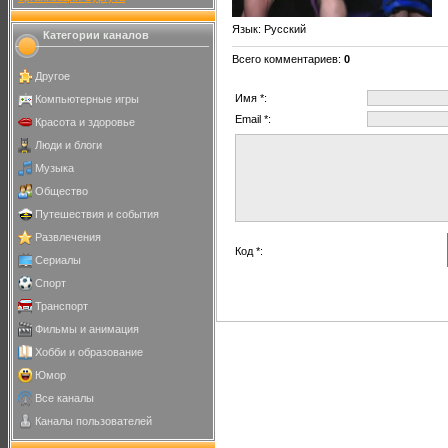
Язык
: Русский
Категории каналов
Всего комментариев
:
0
Другое
Имя *:
Компьютерные игры
Email *:
Красота и здоровье
Люди и блоги
Музыка
Общество
Путешествия и события
Развлечения
Код *:
Сериалы
Спорт
Транспорт
Фильмы и анимация
Хобби и образование
Юмор
Все каналы
Каналы пользователей