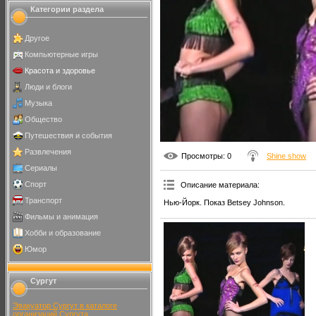
Категории раздела
Другое
Компьютерные игры
Красота и здоровье
Люди и блоги
Музыка
Общество
Путешествия и события
Развлечения
Просмотры
: 0
Shine show
Сериалы
Спорт
Описание материала
:
Транспорт
Нью-Йорк. Показ Betsey Johnson.
Фильмы и анимация
Хобби и образование
Юмор
Сургут
Эвакуатор Сургут в каталоге
организаций Сургута