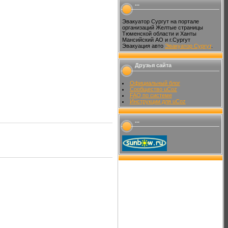
...
Эвакуатор Сургут на портале
организаций Желтые страницы
Тюменской области и Ханты
Мансийский АО и г.Сургут
Эвакуация авто
Эвакуатор Сургут
.
Друзья сайта
Официальный блог
Сообщество uCoz
FAQ по системе
Инструкции для uCoz
...