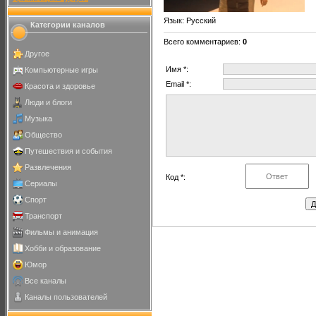
Язык
: Русский
Категории каналов
Всего комментариев
:
0
Другое
Имя *:
Компьютерные игры
Email *:
Красота и здоровье
Люди и блоги
Музыка
Общество
Путешествия и события
Развлечения
Код *:
Сериалы
Спорт
Транспорт
Фильмы и анимация
Хобби и образование
Юмор
Все каналы
Каналы пользователей