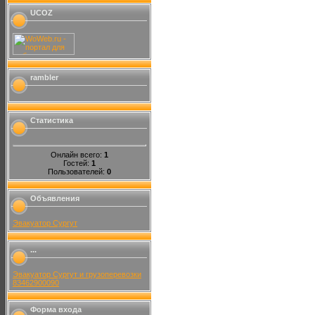
UCOZ
rambler
Статистика
Онлайн всего:
1
Гостей:
1
Пользователей:
0
Объявления
Эвакуатор Сургут
...
Эвакуатор Сургут и грузоперевозки
83462900090
Форма входа