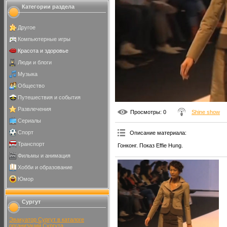
Категории раздела
Другое
Компьютерные игры
Красота и здоровье
Люди и блоги
Музыка
Общество
Путешествия и события
Развлечения
Просмотры
: 0
Shine show
Сериалы
Спорт
Описание материала
:
Транспорт
Гонконг. Показ Effie Hung.
Фильмы и анимация
Хобби и образование
Юмор
Сургут
Эвакуатор Сургут в каталоге
организаций Сургута