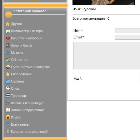
Язык
: Русский
Категории каналов
Всего комментариев
:
0
Другое
Имя *:
Компьютерные игры
Email *:
Красота и здоровье
Люди и блоги
Музыка
Общество
Путешествия и события
Развлечения
Код *:
Сериалы
Спорт
Транспорт
Фильмы и анимация
Хобби и образование
Юмор
Все каналы
Каналы пользователей