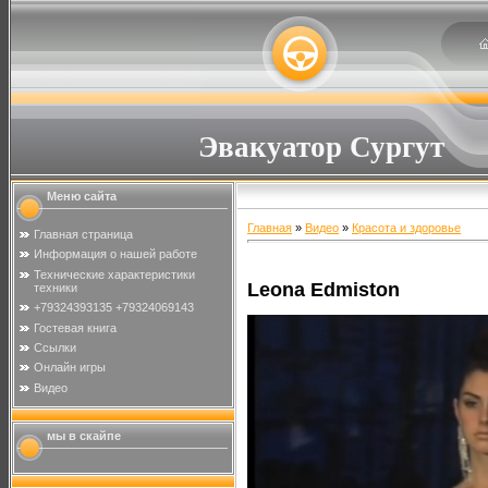
Эвакуатор Сургут
Меню сайта
Главная
»
Видео
»
Красота и здоровье
Главная страница
Информация о нашей работе
Технические характеристики
Leona Edmiston
техники
+79324393135 +79324069143
Гостевая книга
Ссылки
Онлайн игры
Видео
мы в скайпе