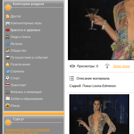
Категории раздела
Другое
Компьютерные игры
Красота и здоровье
Люди и блоги
Музыка
Общество
Путешествия и события
Развлечения
Просмотры
: 0
Shine show
Сериалы
Спорт
Описание материала
:
Транспорт
Сидней. Показ Leona Edmiston.
Фильмы и анимация
Хобби и образование
Юмор
Сургут
Эвакуатор Сургут в каталоге
организаций Сургута