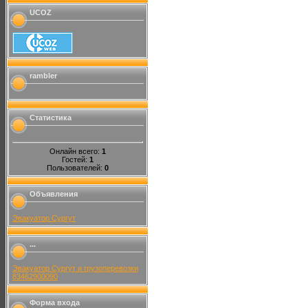
UCOZ
rambler
Статистика
Онлайн всего:
1
Гостей:
1
Пользователей:
0
Объявления
Эвакуатор Сургут
...
Эвакуатор Сургут и грузоперевозки
83462900090
Форма входа