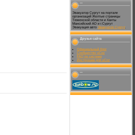
...
Эвакуатор Сургут на портале
организаций Желтые страницы
Тюменской области и Ханты
Мансийский АО и г.Сургут
Эвакуация авто
Эвакуатор Сургут
.
Друзья сайта
Официальный блог
Сообщество uCoz
FAQ по системе
Инструкции для uCoz
...