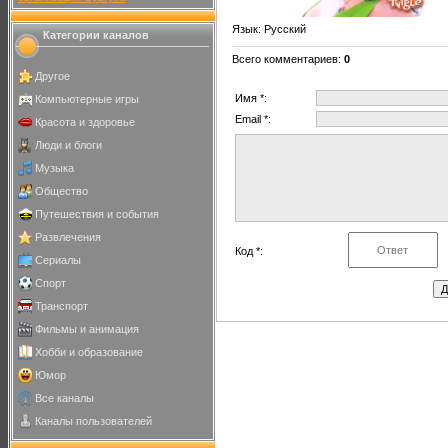
Язык
: Русский
Категории каналов
Всего комментариев
:
0
Другое
Имя *:
Компьютерные игры
Email *:
Красота и здоровье
Люди и блоги
Музыка
Общество
Путешествия и события
Развлечения
Код *:
Сериалы
Спорт
Транспорт
Фильмы и анимация
Хобби и образование
Юмор
Все каналы
Каналы пользователей