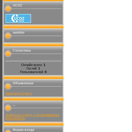
UCOZ
rambler
Статистика
Онлайн всего:
1
Гостей:
1
Пользователей:
0
Объявления
Эвакуатор Сургут
...
Эвакуатор Сургут и грузоперевозки
83462900090
Форма входа