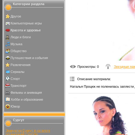
Категории раздела
Другое
Компьютерные игры
Красота и здоровье
Люди и блоги
Музыка
Общество
Путешествия и события
Развлечения
Просмотры
: 0
Звездные пр
Сериалы
Спорт
Описание материала
:
Транспорт
Наталья Процюк не поленилась заплести 
Фильмы и анимация
Хобби и образование
Юмор
Сургут
Эвакуатор Сургут в каталоге
организаций Сургута