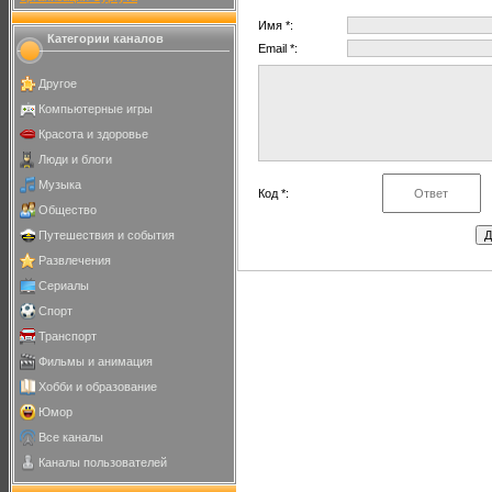
Имя *:
Категории каналов
Email *:
Другое
Компьютерные игры
Красота и здоровье
Люди и блоги
Музыка
Код *:
Общество
Путешествия и события
Развлечения
Сериалы
Спорт
Транспорт
Фильмы и анимация
Хобби и образование
Юмор
Все каналы
Каналы пользователей