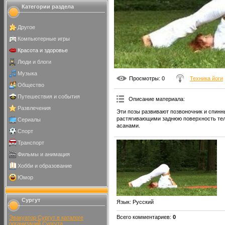
Категории раздела
Другое
Компьютерные игры
Красота и здоровье
Люди и блоги
Музыка
Просмотры
: 0
Техника йоги
Общество
Путешествия и события
Описание материала
:
Развлечения
Эти позы развивают позвоночник и спин
растягивающими заднюю поверхность тела
Сериалы
асанами.
Спорт
Транспорт
Фильмы и анимация
Хобби и образование
Юмор
Сургут
Язык
: Русский
Всего комментариев
:
0
Эвакуатор Сургут в каталоге
организаций Сургута