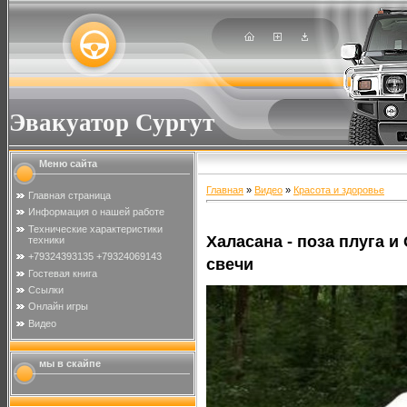
Эвакуатор Сургут
Меню сайта
Главная
»
Видео
»
Красота и здоровье
Главная страница
Информация о нашей работе
Технические характеристики
Халасана - поза плуга и
техники
+79324393135 +79324069143
свечи
Гостевая книга
Ссылки
Онлайн игры
Видео
мы в скайпе