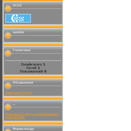
UCOZ
rambler
Статистика
Онлайн всего:
1
Гостей:
1
Пользователей:
0
Объявления
Эвакуатор Сургут
...
Эвакуатор Сургут и грузоперевозки
83462900090
Форма входа