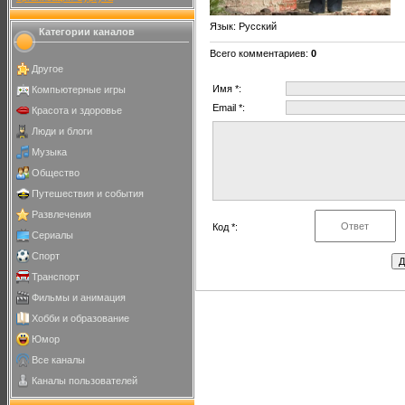
Язык
: Русский
Категории каналов
Всего комментариев
:
0
Другое
Имя *:
Компьютерные игры
Email *:
Красота и здоровье
Люди и блоги
Музыка
Общество
Путешествия и события
Развлечения
Код *:
Сериалы
Спорт
Транспорт
Фильмы и анимация
Хобби и образование
Юмор
Все каналы
Каналы пользователей