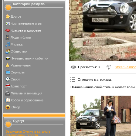
Категории раздела
Другое
Компьютерные игры
Красота и здоровье
Люди и блоги
Музыка
Общество
Путешествия и события
Развлечения
Просмотры
: 0
Street Fashio
Сериалы
Спорт
Описание материала
:
Транспорт
Наташа нашла свой стиль и желает всем 
Фильмы и анимация
Хобби и образование
Юмор
Сургут
Эвакуатор Сургут в каталоге
организаций Сургута