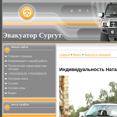
Эвакуатор Сургут
Меню сайта
Главная
»
Видео
»
Красота и здоровье
Главная страница
Информация о нашей работе
Технические характеристики
Индивидуальность Нат
техники
+79324393135 +79324069143
Гостевая книга
Ссылки
Онлайн игры
Видео
мы в скайпе