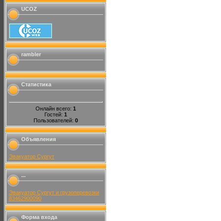
UCOZ
rambler
Статистика
Онлайн всего:
1
Гостей:
1
Пользователей:
0
Объявления
Эвакуатор Сургут
...
Эвакуатор Сургут и грузоперевозки
83462900090
Форма входа