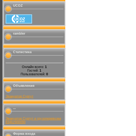
UCOZ
rambler
Статистика
Онлайн всего:
1
Гостей:
1
Пользователей:
0
Объявления
Эвакуатор Сургут
...
Эвакуатор Сургут и грузоперевозки
83462900090
Форма входа