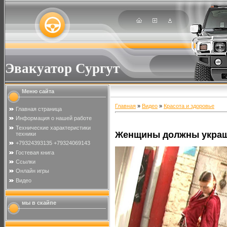
Эвакуатор Сургут
Меню сайта
Главная
»
Видео
»
Красота и здоровье
Главная страница
Информация о нашей работе
Технические характеристики
Женщины должны украш
техники
+79324393135 +79324069143
Гостевая книга
Ссылки
Онлайн игры
Видео
мы в скайпе