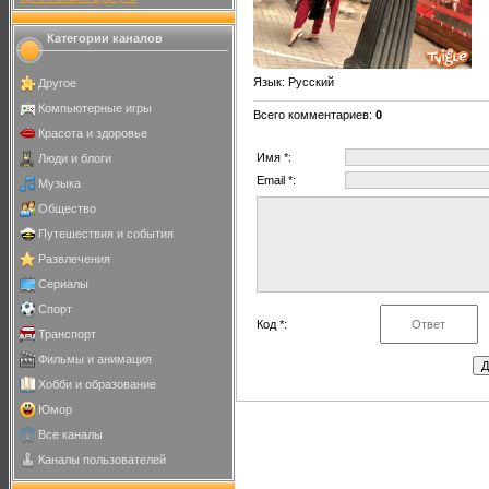
Категории каналов
Язык
: Русский
Другое
Компьютерные игры
Всего комментариев
:
0
Красота и здоровье
Имя *:
Люди и блоги
Email *:
Музыка
Общество
Путешествия и события
Развлечения
Сериалы
Спорт
Код *:
Транспорт
Фильмы и анимация
Хобби и образование
Юмор
Все каналы
Каналы пользователей