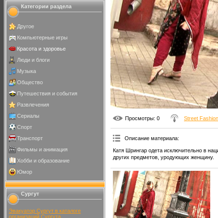
Категории раздела
Другое
Компьютерные игры
Красота и здоровье
Люди и блоги
Музыка
Общество
Путешествия и события
Развлечения
Сериалы
Просмотры
: 0
Street Fashio
Спорт
Транспорт
Описание материала
:
Фильмы и анимация
Катя Шрингар одета исключительно в нац
других предметов, уродующих женщину.
Хобби и образование
Юмор
Сургут
Эвакуатор Сургут в каталоге
организаций Сургута