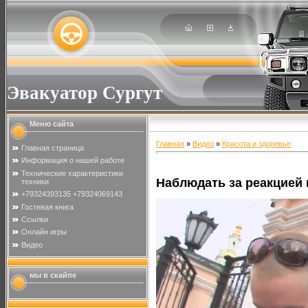
Эвакуатор Сургут
Меню сайта
Главная
»
Видео
»
Красота и здоровье
Главная страница
Информация о нашей работе
Технические характеристики
Наблюдать за реакцией
техники
+79324393135 +79324069143
Гостевая книга
Ссылки
Онлайн игры
Видео
мы в скайпе