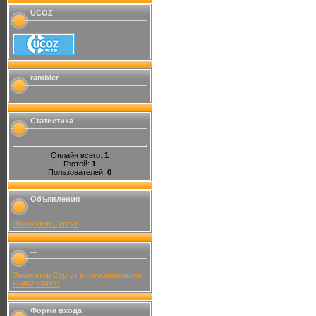
UCOZ
rambler
Статистика
Онлайн всего:
1
Гостей:
1
Пользователей:
0
Объявления
Эвакуатор Сургут
...
Эвакуатор Сургут и грузоперевозки
83462900090
Форма входа