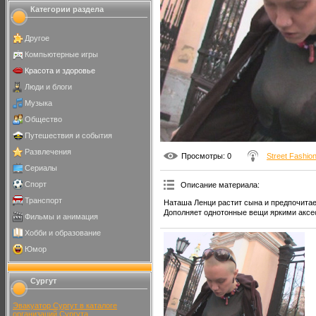
Категории раздела
Другое
Компьютерные игры
Красота и здоровье
Люди и блоги
Музыка
Общество
Путешествия и события
Развлечения
Просмотры
: 0
Street Fashio
Сериалы
Спорт
Описание материала
:
Транспорт
Наташа Ленци растит сына и предпочитае
Дополняет однотонные вещи яркими аксе
Фильмы и анимация
Хобби и образование
Юмор
Сургут
Эвакуатор Сургут в каталоге
организаций Сургута