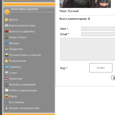
Категории каналов
Язык
: Русский
Всего комментариев
:
0
Другое
Компьютерные игры
Имя *:
Красота и здоровье
Email *:
Люди и блоги
Музыка
Общество
Путешествия и события
Развлечения
Сериалы
Код *:
Спорт
Транспорт
Фильмы и анимация
Хобби и образование
Юмор
Все каналы
Каналы пользователей