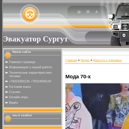
Эвакуатор Сургут
Меню сайта
Главная
»
Видео
»
Красота и здоровье
Главная страница
Информация о нашей работе
Технические характеристики
Мода 70-х
техники
+79324393135 +79324069143
Гостевая книга
Ссылки
Онлайн игры
Видео
мы в скайпе