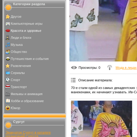
Категории раздела
Другое
Компьютерные игры
Красота и здоровье
Люди и блоги
Музыка
Общество
Путешествия и события
Развлечения
Просмотры
: 0
Мода в лицах
Сериалы
Спорт
Описание материала
:
Транспорт
70-е стали одной из самых декадентских 
манекенами, их начинают узнавать. Ив-С
Фильмы и анимация
Хобби и образование
Юмор
Сургут
Эвакуатор Сургут в каталоге
организаций Сургута