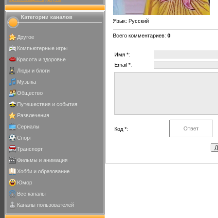
Категории каналов
Язык
: Русский
Всего комментариев
:
0
Другое
Компьютерные игры
Имя *:
Красота и здоровье
Email *:
Люди и блоги
Музыка
Общество
Путешествия и события
Развлечения
Сериалы
Код *:
Спорт
Транспорт
Фильмы и анимация
Хобби и образование
Юмор
Все каналы
Каналы пользователей