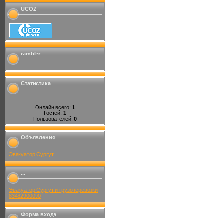
UCOZ
rambler
Статистика
Онлайн всего:
1
Гостей:
1
Пользователей:
0
Объявления
Эвакуатор Сургут
...
Эвакуатор Сургут и грузоперевозки
83462900090
Форма входа