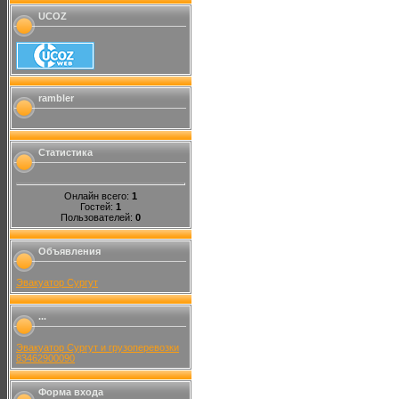
UCOZ
rambler
Статистика
Онлайн всего:
1
Гостей:
1
Пользователей:
0
Объявления
Эвакуатор Сургут
...
Эвакуатор Сургут и грузоперевозки
83462900090
Форма входа