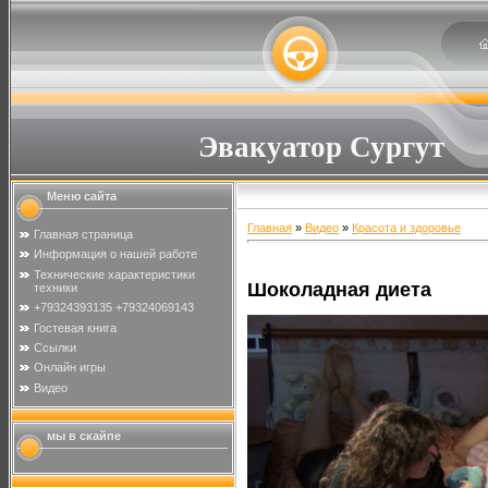
Эвакуатор Сургут
Меню сайта
Главная
»
Видео
»
Красота и здоровье
Главная страница
Информация о нашей работе
Технические характеристики
Шоколадная диета
техники
+79324393135 +79324069143
Гостевая книга
Ссылки
Онлайн игры
Видео
мы в скайпе