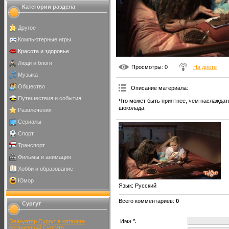
Категории раздела
Другое
Компьютерные игры
Красота и здоровье
Люди и блоги
Просмотры
: 0
На диете
Музыка
Общество
Описание материала
:
Путешествия и события
Что может быть приятнее, чем наслаждат
шоколада.
Развлечения
Сериалы
Спорт
Транспорт
Фильмы и анимация
Хобби и образование
Юмор
Язык
: Русский
Всего комментариев
:
0
Сургут
Имя *:
Эвакуатор Сургут в каталоге
организаций Сургута