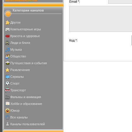
Email *:
Категории каналов
Другое
Компьютерные игры
Красота и здоровье
Код *:
Люди и блоги
Музыка
Общество
Путешествия и события
Развлечения
Сериалы
Спорт
Транспорт
Фильмы и анимация
Хобби и образование
Юмор
Все каналы
Каналы пользователей