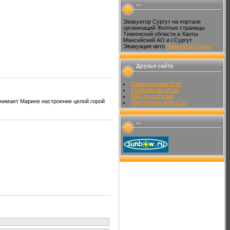
...
Эвакуатор Сургут на портале
организаций Желтые страницы
Тюменской области и Ханты
Мансийский АО и г.Сургут
Эвакуация авто
Эвакуатор Сургут
.
Друзья сайта
Официальный блог
Сообщество uCoz
FAQ по системе
днимает Марине настроение целой горой
Инструкции для uCoz
...