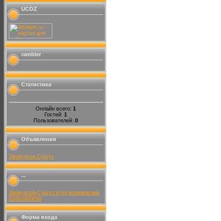
UCOZ
rambler
Статистика
Онлайн всего:
1
Гостей:
1
Пользователей:
0
Объявления
Эвакуатор Сургут
...
Эвакуатор Сургут и грузоперевозки
83462900090
Форма входа