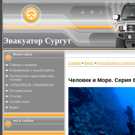
Эвакуатор Сургут
Меню сайта
Главная
»
Видео
»
Путешествия и события
Главная страница
Информация о нашей работе
Технические характеристики
Человек и Море. Серия 
техники
+79324393135 +79324069143
Гостевая книга
Ссылки
Онлайн игры
Видео
мы в скайпе