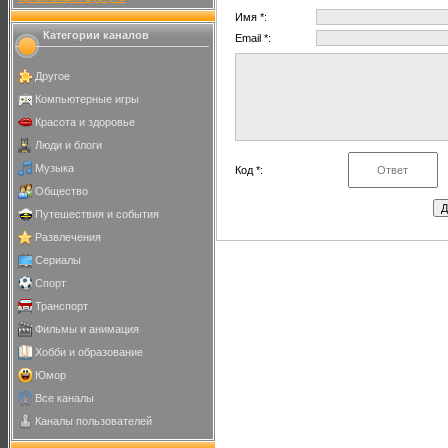
Имя *:
Категории каналов
Email *:
Другое
Компьютерные игры
Красота и здоровье
Люди и блоги
Музыка
Код *:
Общество
Путешествия и события
Развлечения
Сериалы
Спорт
Транспорт
Фильмы и анимация
Хобби и образование
Юмор
Все каналы
Каналы пользователей