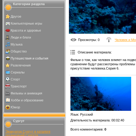
Категории раздела
Другое
Компьютерные игры
Красота и здоровье
Люди и блоги
Просмотры
: 0
Человек и Мо
Музыка
Общество
Описание материала
:
Путешествия и события
Фильм о том, как человек влияет на подв
сравнении будут рассмотрены проблемы 
Развлечения
присутствие человека.Серия 6.
Сериалы
Спорт
Транспорт
Фильмы и анимация
Хобби и образование
Юмор
Язык
: Русский
Длительность материала
: 00:02:40
Сургут
Всего комментариев
:
0
Эвакуатор Сургут в каталоге
организаций Сургута