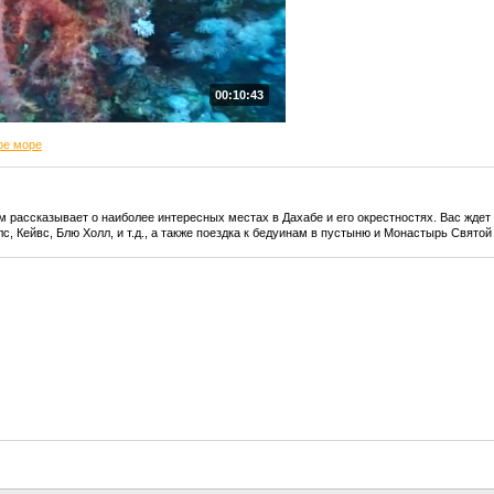
00:10:43
ое море
 рассказывает о наиболее интересных местах в Дахабе и его окрестностях. Вас жде
с, Кейвс, Блю Холл, и т.д., а также поездка к бедуинам в пустыню и Монастырь Святой