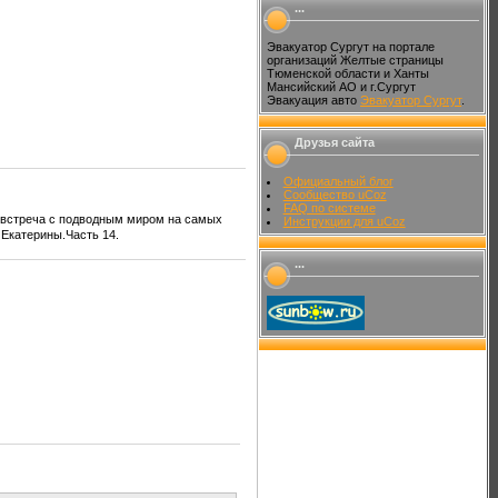
...
Эвакуатор Сургут на портале
организаций Желтые страницы
Тюменской области и Ханты
Мансийский АО и г.Сургут
Эвакуация авто
Эвакуатор Сургут
.
Друзья сайта
Официальный блог
Сообщество uCoz
FAQ по системе
т встреча с подводным миром на самых
Инструкции для uCoz
 Екатерины.Часть 14.
...