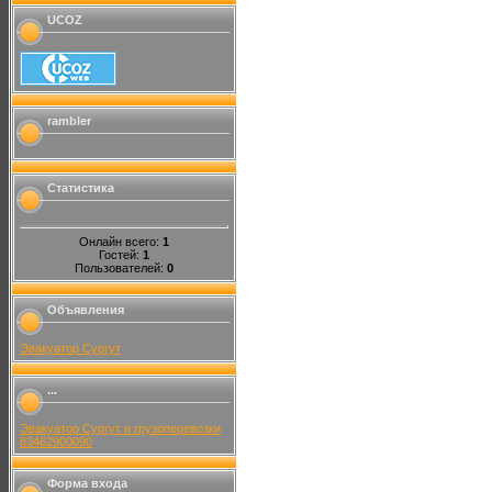
UCOZ
rambler
Статистика
Онлайн всего:
1
Гостей:
1
Пользователей:
0
Объявления
Эвакуатор Сургут
...
Эвакуатор Сургут и грузоперевозки
83462900090
Форма входа