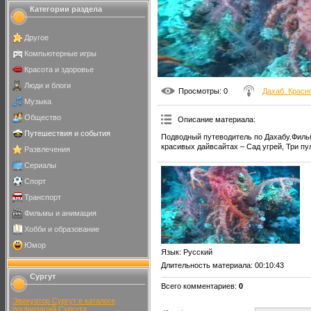
Категории раздела
Другое
Компьютерные игры
Красота и здоровье
Люди и блоги
Просмотры
: 0
Дахаб. Красн
Музыка
Общество
Описание материала
:
Путешествия и события
Подводный путеводитель по Дахабу.Фильм
красивых дайвсайтах – Сад угрей, Три пул
Развлечения
Сериалы
Спорт
Транспорт
Фильмы и анимация
Хобби и образование
Юмор
Язык
: Русский
Длительность материала
: 00:10:43
Сургут
Всего комментариев
:
0
Эвакуатор Сургут в каталоге
организаций Сургута