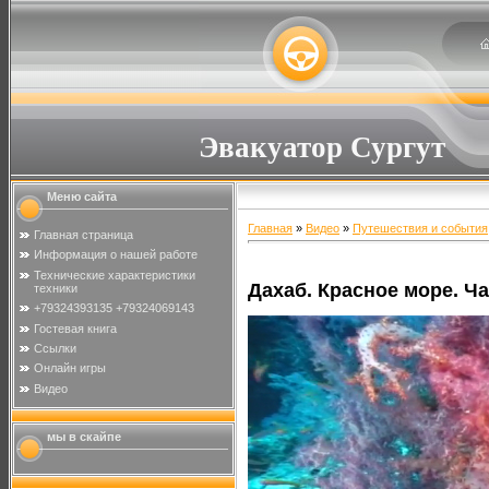
Эвакуатор Сургут
Меню сайта
Главная
»
Видео
»
Путешествия и события
Главная страница
Информация о нашей работе
Технические характеристики
Дахаб. Красное море. Ча
техники
+79324393135 +79324069143
Гостевая книга
Ссылки
Онлайн игры
Видео
мы в скайпе