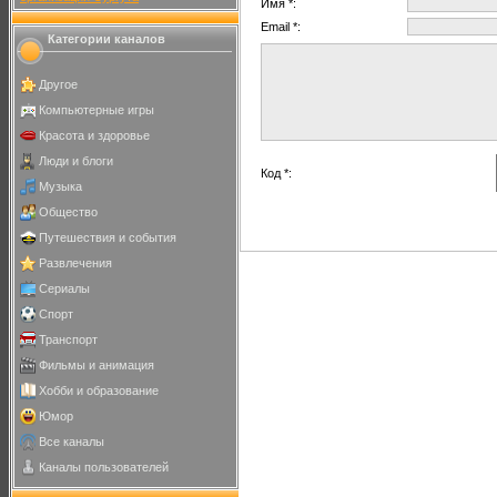
Имя *:
Email *:
Категории каналов
Другое
Компьютерные игры
Красота и здоровье
Люди и блоги
Код *:
Музыка
Общество
Путешествия и события
Развлечения
Сериалы
Спорт
Транспорт
Фильмы и анимация
Хобби и образование
Юмор
Все каналы
Каналы пользователей