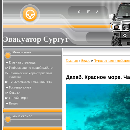
Эвакуатор Сургут
Меню сайта
Главная
»
Видео
»
Путешествия и события
Главная страница
Информация о нашей работе
Технические характеристики
Дахаб. Красное море. Ча
техники
+79324393135 +79324069143
Гостевая книга
Ссылки
Онлайн игры
Видео
мы в скайпе