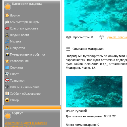
Категории раздела
Другое
Компьютерные игры
Красота и здоровье
Люди и блоги
Просмотры
: 0
Дахаб. Красн
Музыка
Общество
Описание материала
:
Путешествия и события
Подводный путеводитель по Дахабу.Фильм
окрестностях. Вас ждет встреча с подво
Развлечения
пулс, Кейвс, Блю Холл, и т.д., а также п
Сериалы
Екатерины.Часть 12.
Спорт
Транспорт
Фильмы и анимация
Хобби и образование
Юмор
Язык
: Русский
Сургут
Длительность материала
: 00:11:22
Эвакуатор Сургут в каталоге
Всего комментариев
:
0
организаций Сургута