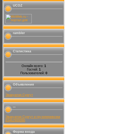
UCOZ
rambler
Статистика
Онлайн всего:
1
Гостей:
1
Пользователей:
0
Объявления
Эвакуатор Сургут
...
Эвакуатор Сургут и грузоперевозки
83462900090
Форма входа