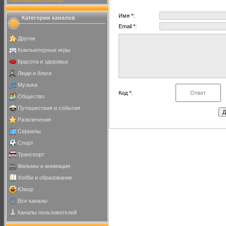
Имя *:
Категории каналов
Email *:
Другое
Компьютерные игры
Красота и здоровье
Люди и блоги
Музыка
Код *:
Общество
Путешествия и события
Развлечения
Сериалы
Спорт
Транспорт
Фильмы и анимация
Хобби и образование
Юмор
Все каналы
Каналы пользователей