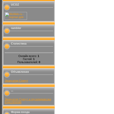
UCOZ
rambler
Статистика
Онлайн всего:
1
Гостей:
1
Пользователей:
0
Объявления
Эвакуатор Сургут
...
Эвакуатор Сургут и грузоперевозки
83462900090
Форма входа