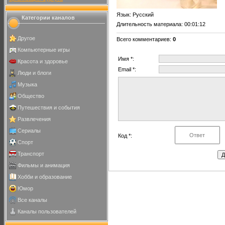
Язык
: Русский
Категории каналов
Длительность материала
: 00:01:12
Другое
Всего комментариев
:
0
Компьютерные игры
Имя *:
Красота и здоровье
Email *:
Люди и блоги
Музыка
Общество
Путешествия и события
Развлечения
Сериалы
Код *:
Спорт
Транспорт
Фильмы и анимация
Хобби и образование
Юмор
Все каналы
Каналы пользователей