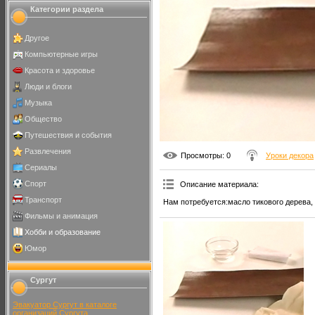
Категории раздела
Другое
Компьютерные игры
Красота и здоровье
Люди и блоги
Музыка
Общество
Путешествия и события
Развлечения
Просмотры
: 0
Уроки декора
Сериалы
Спорт
Описание материала
:
Транспорт
Нам потребуется:масло тикового дерева, 
Фильмы и анимация
Хобби и образование
Юмор
Сургут
Эвакуатор Сургут в каталоге
организаций Сургута