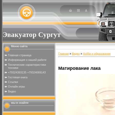
Эвакуатор Сургут
Меню сайта
Главная
»
Видео
»
Хобби и образование
Главная страница
Информация о нашей работе
Технические характеристики
Матирование лака
техники
+79324393135 +79324069143
Гостевая книга
Ссылки
Онлайн игры
Видео
мы в скайпе