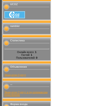
UCOZ
rambler
Статистика
Онлайн всего:
1
Гостей:
1
Пользователей:
0
Объявления
Эвакуатор Сургут
...
Эвакуатор Сургут и грузоперевозки
83462900090
Форма входа