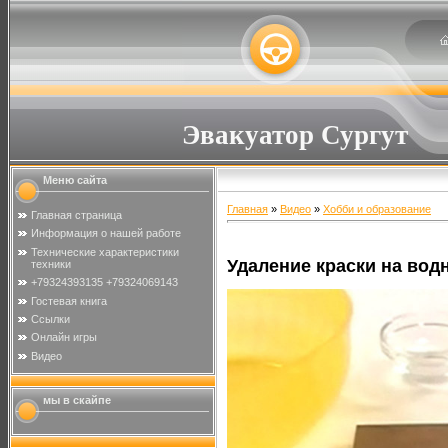
Эвакуатор Сургут
Меню сайта
Главная
»
Видео
»
Хобби и образование
Главная страница
Информация о нашей работе
Технические характеристики
Удаление краски на вод
техники
+79324393135 +79324069143
Гостевая книга
Ссылки
Онлайн игры
Видео
мы в скайпе