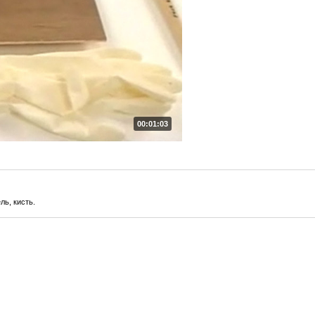
00:01:03
ль, кисть.