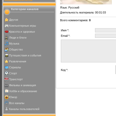
Язык
: Русский
Категории каналов
Длительность материала
: 00:01:03
Другое
Всего комментариев
:
0
Компьютерные игры
Имя *:
Красота и здоровье
Email *:
Люди и блоги
Музыка
Общество
Путешествия и события
Развлечения
Сериалы
Код *:
Спорт
Транспорт
Фильмы и анимация
Хобби и образование
Юмор
Все каналы
Каналы пользователей