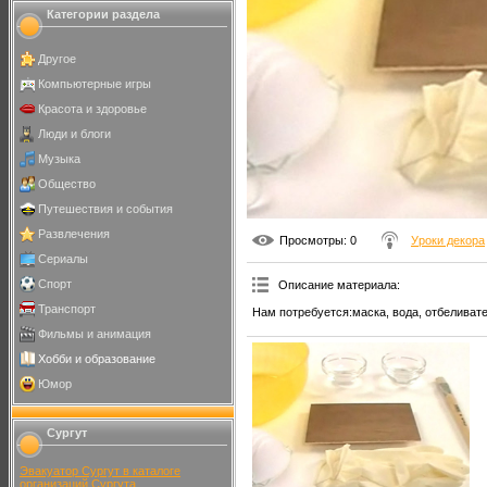
Категории раздела
Другое
Компьютерные игры
Красота и здоровье
Люди и блоги
Музыка
Общество
Путешествия и события
Развлечения
Просмотры
: 0
Уроки декора
Сериалы
Спорт
Описание материала
:
Транспорт
Нам потребуется:маска, вода, отбеливате
Фильмы и анимация
Хобби и образование
Юмор
Сургут
Эвакуатор Сургут в каталоге
организаций Сургута