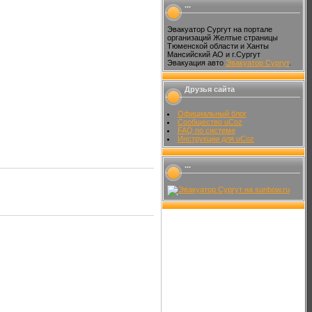
...
Эвакуатор Сургут на портале
организаций Желтые страницы
Тюменской области и Ханты
Мансийский АО и г.Сургут
Эвакуация авто
Эвакуатор Сургут
.
Друзья сайта
Официальный блог
Сообщество uCoz
FAQ по системе
Инструкции для uCoz
...