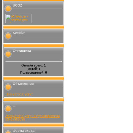
UCOZ
rambler
Статистика
Онлайн всего:
1
Гостей:
1
Пользователей:
0
Объявления
Эвакуатор Сургут
...
Эвакуатор Сургут и грузоперевозки
83462900090
Форма входа