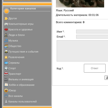
Категории каналов
Язык
: Русский
Длительность материала
: 00:01:06
Другое
Всего комментариев
:
0
Компьютерные игры
Красота и здоровье
Имя *:
Люди и блоги
Email *:
Музыка
Общество
Путешествия и события
Развлечения
Сериалы
Спорт
Код *:
Транспорт
Фильмы и анимация
Хобби и образование
Юмор
Все каналы
Каналы пользователей