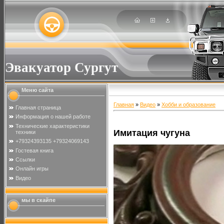
Эвакуатор Сургут
Меню сайта
Главная
»
Видео
»
Хобби и образование
Главная страница
Информация о нашей работе
Технические характеристики
Имитация чугуна
техники
+79324393135 +79324069143
Гостевая книга
Ссылки
Онлайн игры
Видео
мы в скайпе