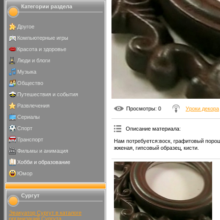
Категории раздела
Другое
Компьютерные игры
Красота и здоровье
Люди и блоги
Музыка
Общество
Путешествия и события
Развлечения
Просмотры
: 0
Уроки декора
Сериалы
Спорт
Описание материала
:
Транспорт
Нам потребуется:воск, графитовый порошо
жженая, гипсовый образец, кисти.
Фильмы и анимация
Хобби и образование
Юмор
Сургут
Эвакуатор Сургут в каталоге
организаций Сургута