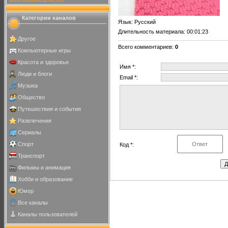
Категории каналов
Язык
: Русский
Длительность материала
: 00:01:23
Другое
Всего комментариев
:
0
Компьютерные игры
Красота и здоровье
Имя *:
Люди и блоги
Email *:
Музыка
Общество
Путешествия и события
Развлечения
Сериалы
Спорт
Код *:
Транспорт
Фильмы и анимация
Хобби и образование
Юмор
Все каналы
Каналы пользователей