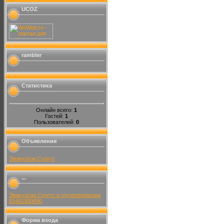
UCOZ
rambler
Статистика
Онлайн всего:
1
Гостей:
1
Пользователей:
0
Объявления
Эвакуатор Сургут
...
Эвакуатор Сургут и грузоперевозки
83462900090
Форма входа