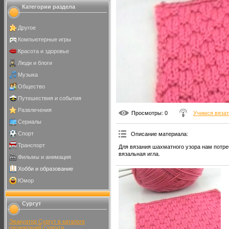
Категории раздела
Другое
Компьютерные игры
Красота и здоровье
Люди и блоги
Музыка
Общество
Путешествия и события
Развлечения
Просмотры
: 0
Учимся вяза
Сериалы
Спорт
Описание материала
:
Транспорт
Для вязания шахматного узора нам потре
вязальная игла.
Фильмы и анимация
Хобби и образование
Юмор
Сургут
Эвакуатор Сургут в каталоге
организаций Сургута