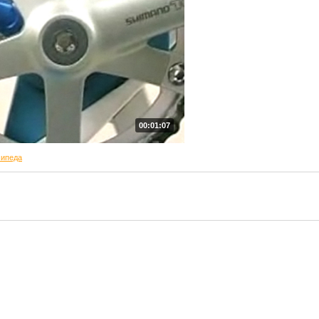
00:01:07
сипеда