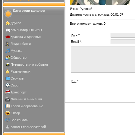
Язык
: Русский
Категории каналов
Длительность материала
: 00:01:07
Другое
Всего комментариев
:
0
Компьютерные игры
Имя *:
Красота и здоровье
Email *:
Люди и блоги
Музыка
Общество
Путешествия и события
Развлечения
Сериалы
Код *:
Спорт
Транспорт
Фильмы и анимация
Хобби и образование
Юмор
Все каналы
Каналы пользователей