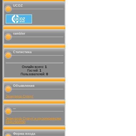
UCOZ
rambler
Статистика
Онлайн всего:
1
Гостей:
1
Пользователей:
0
Объявления
Эвакуатор Сургут
...
Эвакуатор Сургут и грузоперевозки
83462900090
Форма входа