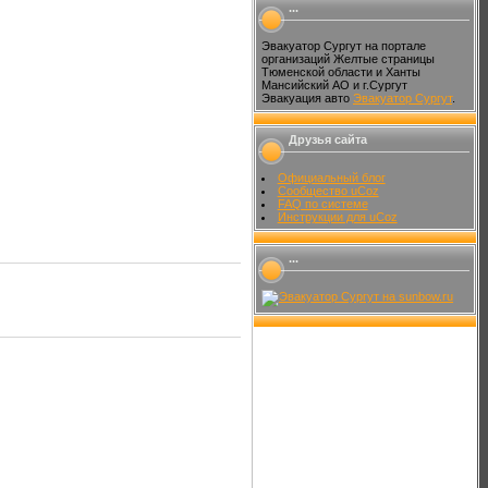
...
Эвакуатор Сургут на портале
организаций Желтые страницы
Тюменской области и Ханты
Мансийский АО и г.Сургут
Эвакуация авто
Эвакуатор Сургут
.
Друзья сайта
Официальный блог
Сообщество uCoz
FAQ по системе
Инструкции для uCoz
...