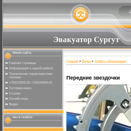
Эвакуатор Сургут
Меню сайта
Главная
»
Видео
»
Хобби и образование
Главная страница
Информация о нашей работе
Технические характеристики
Передние звездочки
техники
+79324393135 +79324069143
Гостевая книга
Ссылки
Онлайн игры
Видео
мы в скайпе