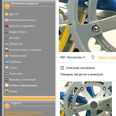
Категории раздела
Другое
Компьютерные игры
Красота и здоровье
Люди и блоги
Музыка
Общество
Путешествия и события
Развлечения
Просмотры
: 0
Ремонт вело
Сериалы
Спорт
Описание материала
:
Транспорт
Передние звездочки и кривошип.
Фильмы и анимация
Хобби и образование
Юмор
Сургут
Эвакуатор Сургут в каталоге
организаций Сургута