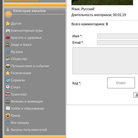
Язык
: Русский
Категории каналов
Длительность материала
: 00:01:19
Другое
Всего комментариев
:
0
Компьютерные игры
Имя *:
Красота и здоровье
Email *:
Люди и блоги
Музыка
Общество
Путешествия и события
Развлечения
Сериалы
Код *:
Спорт
Транспорт
Фильмы и анимация
Хобби и образование
Юмор
Все каналы
Каналы пользователей