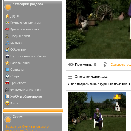
Категории раздела
Другое
Компьютерные игры
Красота и здоровье
Люди и блоги
Музыка
Общество
Путешествия и события
Развлечения
Просмотры
: 0
Садоводство.
Сериалы
Спорт
Описание материала
:
Транспорт
Я все подкармливаю куриным пометом. П
Фильмы и анимация
Хобби и образование
Юмор
Сургут
Эвакуатор Сургут в каталоге
организаций Сургута