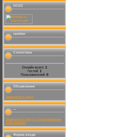
UCOZ
rambler
Статистика
Онлайн всего:
1
Гостей:
1
Пользователей:
0
Объявления
Эвакуатор Сургут
...
Эвакуатор Сургут и грузоперевозки
83462900090
Форма входа