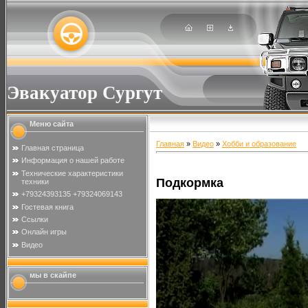
Эвакуатор Сургут
Меню сайта
Главная
»
Видео
»
Хобби и образование
Главная страница
Информация о нашей работе
Технические характеристики
Подкормка
техники
+79324393135 +79324069143
Гостевая книга
Ссылки
Онлайн игры
Видео
мы в скайпе