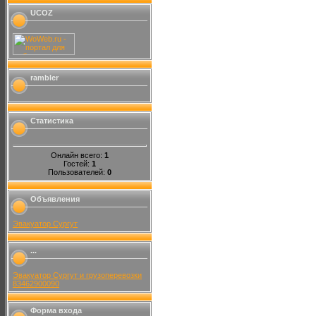
UCOZ
rambler
Статистика
Онлайн всего:
1
Гостей:
1
Пользователей:
0
Объявления
Эвакуатор Сургут
...
Эвакуатор Сургут и грузоперевозки
83462900090
Форма входа