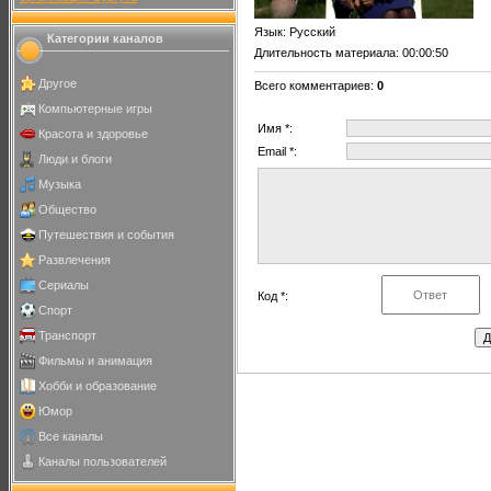
Язык
: Русский
Категории каналов
Длительность материала
: 00:00:50
Другое
Всего комментариев
:
0
Компьютерные игры
Имя *:
Красота и здоровье
Email *:
Люди и блоги
Музыка
Общество
Путешествия и события
Развлечения
Сериалы
Код *:
Спорт
Транспорт
Фильмы и анимация
Хобби и образование
Юмор
Все каналы
Каналы пользователей