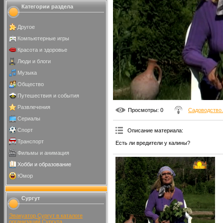
Категории раздела
Другое
Компьютерные игры
Красота и здоровье
Люди и блоги
Музыка
Общество
Путешествия и события
Развлечения
Просмотры
: 0
Садоводство.
Сериалы
Спорт
Описание материала
:
Транспорт
Есть ли вредители у калины?
Фильмы и анимация
Хобби и образование
Юмор
Сургут
Эвакуатор Сургут в каталоге
организаций Сургута