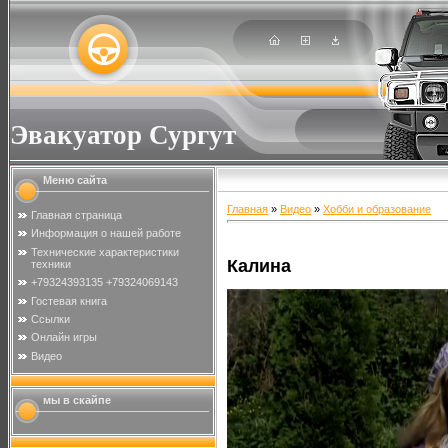
Эвакуатор Сургут
Меню сайта
Главная
»
Видео
»
Хобби и образование
Главная страница
Информация о нашей работе
Технические характеристики
Калина
техники
+79324393135 +79324069143
Гостевая книга
Ссылки
Онлайн игры
Видео
мы в скайпе