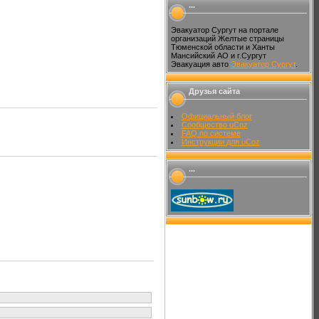
...
Эвакуатор Сургут на портале
организаций Желтые страницы
Тюменской области и Ханты
Мансийский АО и г.Сургут
Эвакуация авто
Эвакуатор Сургут
.
Друзья сайта
Официальный блог
Сообщество uCoz
FAQ по системе
Инструкции для uCoz
...