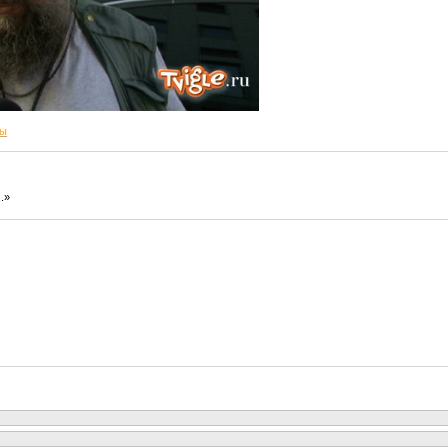
ны
.»