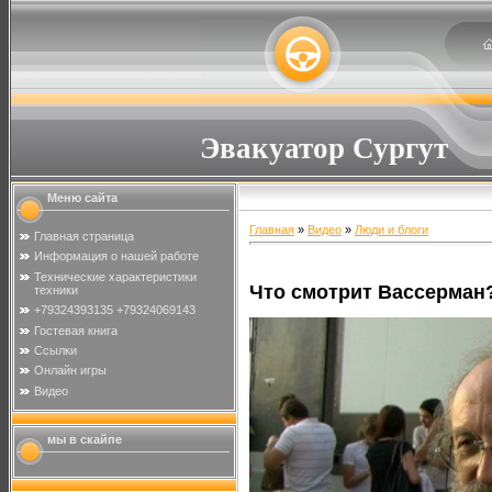
Эвакуатор Сургут
Меню сайта
Главная
»
Видео
»
Люди и блоги
Главная страница
Информация о нашей работе
Технические характеристики
Что смотрит Вассерман
техники
+79324393135 +79324069143
Гостевая книга
Ссылки
Онлайн игры
Видео
мы в скайпе