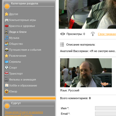
Категории раздела
Другое
Компьютерные игры
Красота и здоровье
Люди и блоги
Просмотры
: 0
Свои тарака
Музыка
Общество
Описание материала
:
Путешествия и события
Анатолий Вассерман: «Я не смотрю кино..
Развлечения
Сериалы
Спорт
Транспорт
Фильмы и анимация
Хобби и образование
Язык
: Русский
Юмор
Всего комментариев
:
0
Сургут
Имя *:
Эвакуатор Сургут в каталоге
Email *:
организаций Сургута