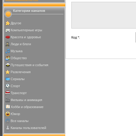
Категории каналов
Другое
Компьютерные игры
Красота и здоровье
Код *:
Люди и блоги
Музыка
Общество
Путешествия и события
Развлечения
Сериалы
Спорт
Транспорт
Фильмы и анимация
Хобби и образование
Юмор
Все каналы
Каналы пользователей