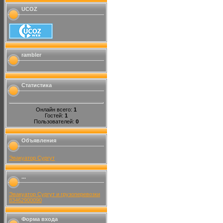
UCOZ
rambler
Статистика
Онлайн всего:
1
Гостей:
1
Пользователей:
0
Объявления
Эвакуатор Сургут
...
Эвакуатор Сургут и грузоперевозки
83462900090
Форма входа