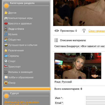
Категории раздела
Другое
Компьютерные игры
Красота и здоровье
Люди и блоги
Просмотры
: 0
Свои тарака
Музыка
Общество
Описание материала
:
Путешествия и события
Светлана Бондарчук: «Все зависит от нас
Развлечения
Сериалы
Спорт
Транспорт
Фильмы и анимация
Хобби и образование
Язык
: Русский
Юмор
Всего комментариев
:
0
Сургут
Имя *:
Эвакуатор Сургут в каталоге
Email *:
организаций Сургута