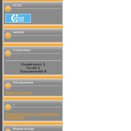
UCOZ
rambler
Статистика
Онлайн всего:
1
Гостей:
1
Пользователей:
0
Объявления
Эвакуатор Сургут
...
Эвакуатор Сургут и грузоперевозки
83462900090
Форма входа