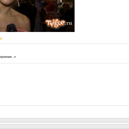
ны
троения...»