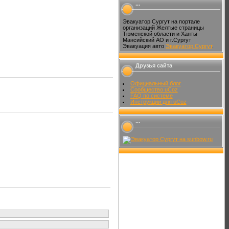
...
Эвакуатор Сургут на портале
организаций Желтые страницы
Тюменской области и Ханты
Мансийский АО и г.Сургут
Эвакуация авто
Эвакуатор Сургут
.
Друзья сайта
Официальный блог
Сообщество uCoz
FAQ по системе
Инструкции для uCoz
...