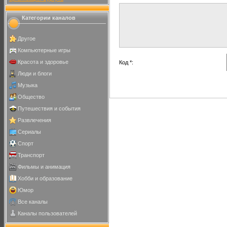
Категории каналов
Другое
Компьютерные игры
Красота и здоровье
Код *:
Люди и блоги
Музыка
Общество
Путешествия и события
Развлечения
Сериалы
Спорт
Транспорт
Фильмы и анимация
Хобби и образование
Юмор
Все каналы
Каналы пользователей