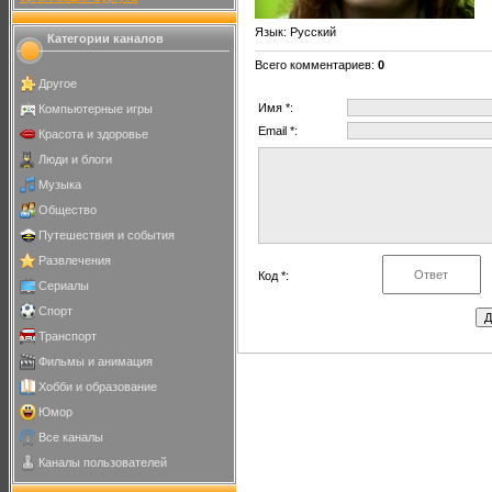
Язык
: Русский
Категории каналов
Всего комментариев
:
0
Другое
Имя *:
Компьютерные игры
Email *:
Красота и здоровье
Люди и блоги
Музыка
Общество
Путешествия и события
Развлечения
Код *:
Сериалы
Спорт
Транспорт
Фильмы и анимация
Хобби и образование
Юмор
Все каналы
Каналы пользователей