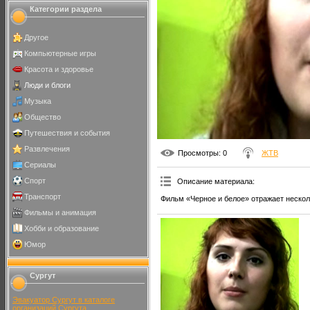
Категории раздела
Другое
Компьютерные игры
Красота и здоровье
Люди и блоги
Музыка
Общество
Путешествия и события
Развлечения
Просмотры
: 0
ЖТВ
Сериалы
Спорт
Описание материала
:
Транспорт
Фильм «Черное и белое» отражает нескол
Фильмы и анимация
Хобби и образование
Юмор
Сургут
Эвакуатор Сургут в каталоге
организаций Сургута