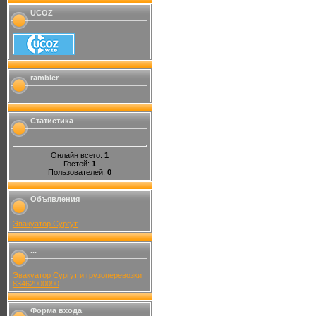
UCOZ
rambler
Статистика
Онлайн всего:
1
Гостей:
1
Пользователей:
0
Объявления
Эвакуатор Сургут
...
Эвакуатор Сургут и грузоперевозки
83462900090
Форма входа