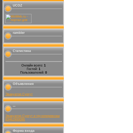
UCOZ
rambler
Статистика
Онлайн всего:
1
Гостей:
1
Пользователей:
0
Объявления
Эвакуатор Сургут
...
Эвакуатор Сургут и грузоперевозки
83462900090
Форма входа