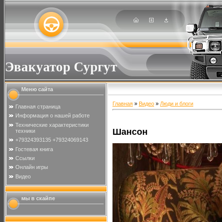
Эвакуатор Сургут
Меню сайта
Главная
»
Видео
»
Люди и блоги
Главная страница
Информация о нашей работе
Технические характеристики
Шансон
техники
+79324393135 +79324069143
Гостевая книга
Ссылки
Онлайн игры
Видео
мы в скайпе