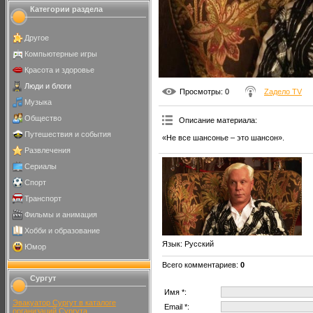
Категории раздела
Другое
Компьютерные игры
Красота и здоровье
Люди и блоги
Просмотры
: 0
Zадело TV
Музыка
Общество
Описание материала
:
Путешествия и события
«Не все шансонье – это шансон».
Развлечения
Сериалы
Спорт
Транспорт
Фильмы и анимация
Хобби и образование
Язык
: Русский
Юмор
Всего комментариев
:
0
Сургут
Имя *:
Эвакуатор Сургут в каталоге
Email *:
организаций Сургута