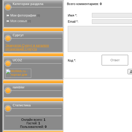
Всего комментариев
:
0
Категории раздела
Имя *:
Мои фотографии
[9]
Моя семья
Email *:
[0]
Сургут
Эвакуатор Сургут в каталоге
организаций Сургута
UCOZ
Код *:
rambler
Статистика
Онлайн всего:
1
Гостей:
1
Пользователей:
0