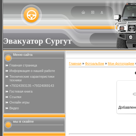
Эвакуатор Сургут
Меню сайта
Главная
»
Фотоальбом
»
Мои фотографии
»
Главная страница
Информация о нашей работе
Технические характеристики
техники
+79324393135 +79324069143
Гостевая книга
В р
Ссылки
Онлайн игры
Добавлен
Видео
мы в скайпе