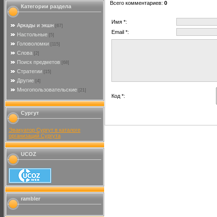
Всего комментариев
:
0
Категории раздела
Имя *:
Аркады и экшн
[67]
Email *:
Настольные
[5]
Головоломки
[115]
Слова
[2]
Поиск предметов
[68]
Стратегии
[15]
Другие
[4]
Многопользовательские
[21]
Код *:
Сургут
Эвакуатор Сургут в каталоге
организаций Сургута
UCOZ
rambler