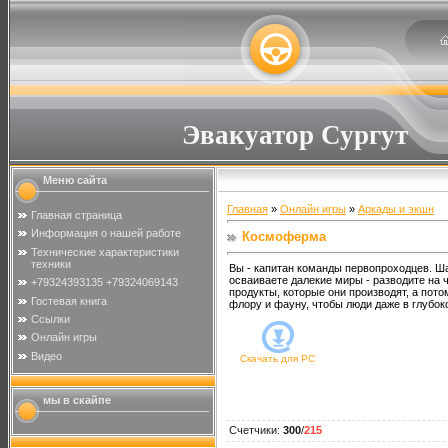
Эвакуатор Сургут
Меню сайта
Главная
»
Онлайн игры
»
Аркады и экшн
Главная страница
Информация о нашей работе
Космоферма
Технические характеристики
техники
Вы - капитан команды первопроходцев. Ш
осваиваете далекие миры - разводите на
+79324393135 +79324069143
продукты, которые они производят, а пот
Гостевая книга
флору и фауну, чтобы люди даже в глубок
Ссылки
Онлайн игры
Видео
Скачать для
PC
мы в скайпе
Счетчики
:
300
/
215