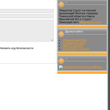
...
Эвакуатор Сургут на портале
организаций Желтые страницы
Тюменской области и Ханты
Мансийский АО и г.Сургут
Эвакуация авто
Эвакуатор Сургут
.
Друзья сайта
Официальный блог
Сообщество uCoz
FAQ по системе
Инструкции для uCoz
...