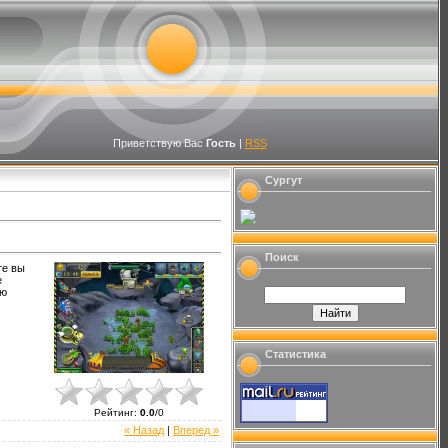
Приветствую Вас
Гость
|
RSS
Сургут
Поиск
те вы
е
ую
Статистика
Рейтинг
:
0.0
/
0
« Назад
|
Вперед »