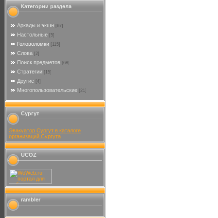
Категории раздела
Аркады и экшн
[67]
Настольные
[5]
Головоломки
[115]
Слова
[2]
Поиск предметов
[68]
Стратегии
[15]
Другие
[4]
Многопользовательские
[21]
Сургут
Эвакуатор Сургут в каталоге
организаций Сургута
UCOZ
rambler