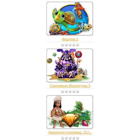
Фишдом 2
Сокровища Монтесумы 3
Хранители сокровищ. Ост...