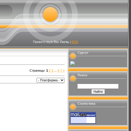
Приветствую Вас
Гость
|
RSS
Сургут
Страницы
:
1
2
3
...
6
7
»
Поиск
Статистика