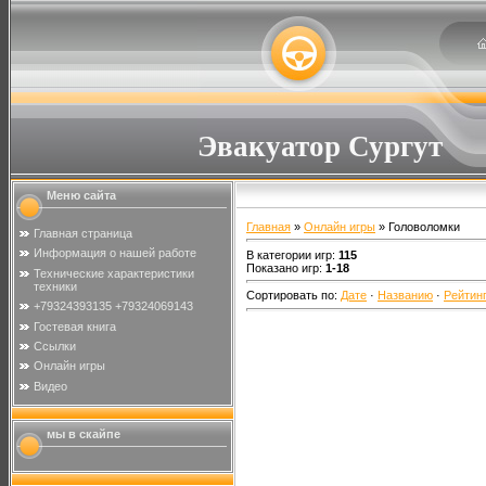
Эвакуатор Сургут
Меню сайта
Главная
»
Онлайн игры
» Головоломки
Главная страница
Информация о нашей работе
В категории игр
:
115
Показано игр
:
1-18
Технические характеристики
техники
Сортировать по
:
Дате
·
Названию
·
Рейтин
+79324393135 +79324069143
Гостевая книга
Ссылки
Онлайн игры
Видео
мы в скайпе