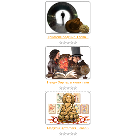
Трилогия падения. Глава...
Пейдж Харпер и книга тайн
Маджонг Артефакт. Глава 2