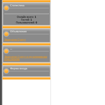
Статистика
Онлайн всего:
1
Гостей:
1
Пользователей:
0
Объявления
Эвакуатор Сургут
...
Эвакуатор Сургут и грузоперевозки
83462900090
Форма входа