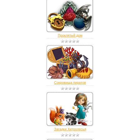
Проклятый дом
Сокровища пиратов
Загадки Хитролесья