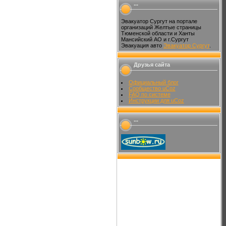
...
Эвакуатор Сургут на портале
организаций Желтые страницы
Тюменской области и Ханты
Мансийский АО и г.Сургут
Эвакуация авто
Эвакуатор Сургут
.
Друзья сайта
Официальный блог
Сообщество uCoz
FAQ по системе
Инструкции для uCoz
...