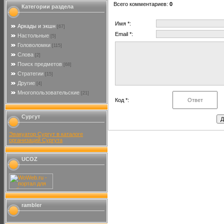
Всего комментариев
:
0
Категории раздела
Имя *:
Аркады и экшн
[67]
Email *:
Настольные
[5]
Головоломки
[115]
Слова
[2]
Поиск предметов
[68]
Стратегии
[15]
Другие
[4]
Многопользовательские
[21]
Код *:
Сургут
Эвакуатор Сургут в каталоге
организаций Сургута
UCOZ
rambler