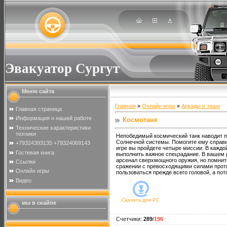
Эвакуатор Сургут
Меню сайта
Главная
»
Онлайн игры
»
Аркады и экшн
Главная страница
Информация о нашей работе
Космотанк
Технические характеристики
техники
Непобедимый космический танк наводит п
Солнечной системы. Помогите ему справит
+79324393135 +79324069143
игре вы пройдете четыре миссии. В каждой
Гостевая книга
выполнить важное спецзадание. В вашем 
арсенал сверхмощного оружия, но помните
Ссылки
сражении с превосходящими силами прот
Онлайн игры
пользоваться прежде всего головой, а по
Видео
Скачать для
PC
мы в скайпе
Счетчики
:
289
/
196