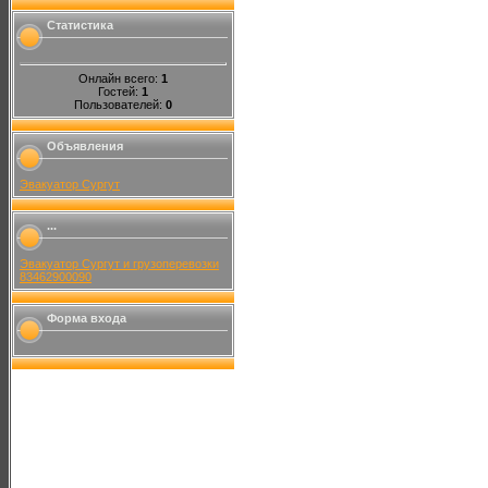
Статистика
Онлайн всего:
1
Гостей:
1
Пользователей:
0
Объявления
Эвакуатор Сургут
...
Эвакуатор Сургут и грузоперевозки
83462900090
Форма входа