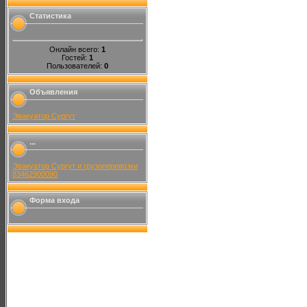
Статистика
Онлайн всего:
1
Гостей:
1
Пользователей:
0
Объявления
Эвакуатор Сургут
...
Эвакуатор Сургут и грузоперевозки
83462900090
Форма входа