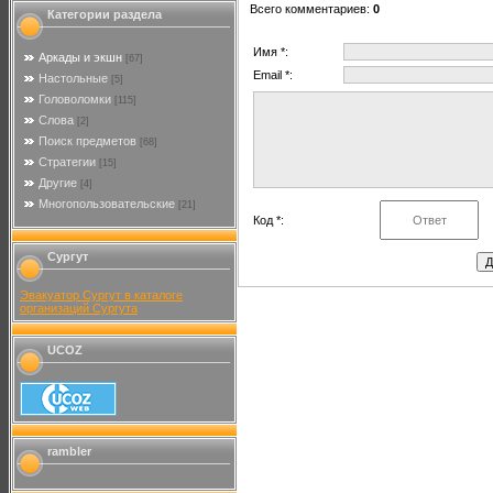
Всего комментариев
:
0
Категории раздела
Имя *:
Аркады и экшн
[67]
Email *:
Настольные
[5]
Головоломки
[115]
Слова
[2]
Поиск предметов
[68]
Стратегии
[15]
Другие
[4]
Многопользовательские
[21]
Код *:
Сургут
Эвакуатор Сургут в каталоге
организаций Сургута
UCOZ
rambler