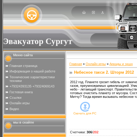
Эвакуатор Сургут
Меню сайта
Главная
»
Онлайн игры
»
Аркады и экшн
Главная страница
Информация о нашей работе
Небесное такси 2. Шторм 2012
Технические характеристики
техники
2012 год. Планете грозит гибель от хими
газов, преумножаемых цивилизацией. Ули
+79324393135 +79324069143
небо - летающий транспорт. Правительст
Гостевая книга
готовых очистить планету от мусора. Со
Митчу? Тогда время вызывать небесное та
Ссылки
Онлайн игры
Видео
Скачать для
PC
мы в скайпе
Счетчики
:
306
/
202