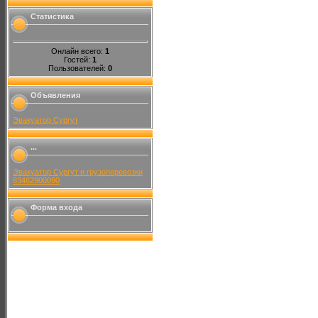
Статистика
Онлайн всего:
1
Гостей:
1
Пользователей:
0
Объявления
Эвакуатор Сургут
...
Эвакуатор Сургут и грузоперевозки
83462900090
Форма входа