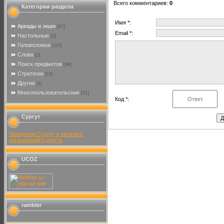
Всего комментариев
:
0
Категории раздела
Имя *:
Аркады и экшн
[67]
Email *:
Настольные
[5]
Головоломки
[115]
Слова
[2]
Поиск предметов
[68]
Стратегии
[15]
Другие
[4]
Многопользовательские
[21]
Код *:
Сургут
Эвакуатор Сургут в каталоге
организаций Сургута
UCOZ
rambler