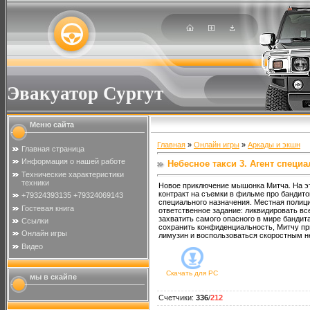
Эвакуатор Сургут
Меню сайта
Главная
»
Онлайн игры
»
Аркады и экшн
Главная страница
Информация о нашей работе
Небесное такси 3. Агент специ
Технические характеристики
техники
Новое приключение мышонка Митча. На эт
контракт на съемки в фильме про бандитов
+79324393135 +79324069143
специального назначения. Местная полиц
Гостевая книга
ответственное задание: ликвидировать вс
захватить самого опасного в мире бандит
Ссылки
сохранить конфиденциальность, Митчу пр
Онлайн игры
лимузин и воспользоваться скоростным н
Видео
Скачать для
PC
мы в скайпе
Счетчики
:
336
/
212