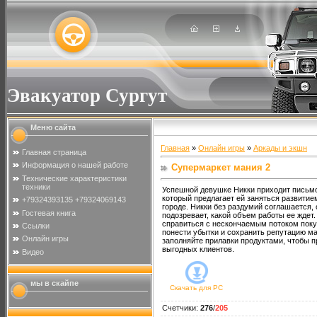
Эвакуатор Сургут
Меню сайта
Главная
»
Онлайн игры
»
Аркады и экшн
Главная страница
Информация о нашей работе
Супермаркет мания 2
Технические характеристики
техники
Успешной девушке Никки приходит письмо
который предлагает ей заняться развитие
+79324393135 +79324069143
городе. Никки без раздумий соглашается,
Гостевая книга
подозревает, какой объем работы ее ждет
справиться с нескончаемым потоком поку
Ссылки
понести убытки и сохранить репутацию м
Онлайн игры
заполняйте прилавки продуктами, чтобы 
выгодных клиентов.
Видео
мы в скайпе
Скачать для
PC
Счетчики
:
276
/
205