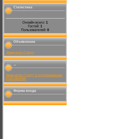
Статистика
Онлайн всего:
1
Гостей:
1
Пользователей:
0
Объявления
Эвакуатор Сургут
...
Эвакуатор Сургут и грузоперевозки
83462900090
Форма входа