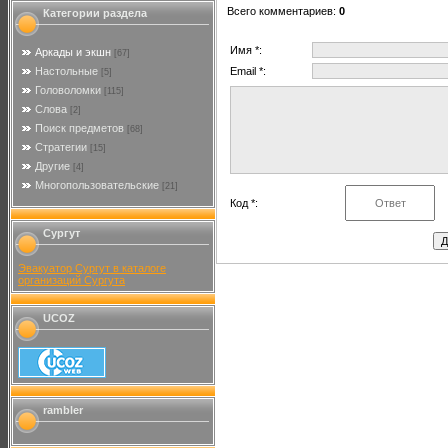
Всего комментариев
:
0
Категории раздела
Имя *:
Аркады и экшн
[67]
Настольные
Email *:
[5]
Головоломки
[115]
Слова
[2]
Поиск предметов
[68]
Стратегии
[15]
Другие
[4]
Многопользовательские
[21]
Код *:
Сургут
Эвакуатор Сургут в каталоге
организаций Сургута
UCOZ
rambler