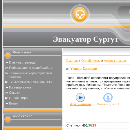
Эвакуатор Сургут
Меню сайта
Главная
»
Онлайн игры
»
Аркады и экшн
Главная страница
Информация о нашей работе
Youda Сафари
Технические характеристики
техники
Люси - большой специалист по управлени
наступление и пытаются превратить парк
+79324393135 +79324069143
прибыльным бизнесом. Помогите Люси спр
Гостевая книга
покупайте улучшения, чтобы все ваши по
Ссылки
Онлайн игры
Видео
Играть онлайн
Скачать для
PC
мы в скайпе
Счетчики
:
408
/
3
/
219