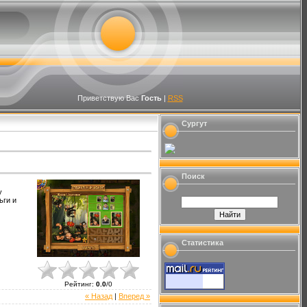
Приветствую Вас
Гость
|
RSS
Сургут
Поиск
у
ьги и
Статистика
Рейтинг
:
0.0
/
0
« Назад
|
Вперед »