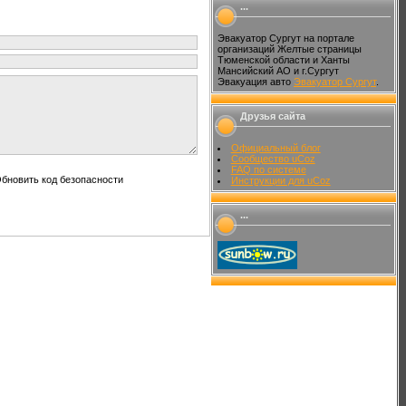
...
Эвакуатор Сургут на портале
организаций Желтые страницы
Тюменской области и Ханты
Мансийский АО и г.Сургут
Эвакуация авто
Эвакуатор Сургут
.
Друзья сайта
Официальный блог
Сообщество uCoz
FAQ по системе
Инструкции для uCoz
...