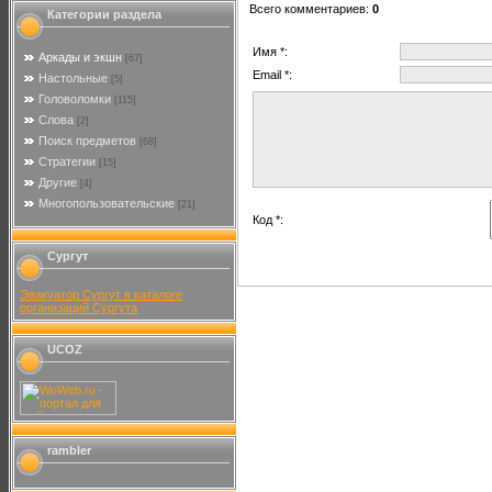
Всего комментариев
:
0
Категории раздела
Имя *:
Аркады и экшн
[67]
Email *:
Настольные
[5]
Головоломки
[115]
Слова
[2]
Поиск предметов
[68]
Стратегии
[15]
Другие
[4]
Многопользовательские
[21]
Код *:
Сургут
Эвакуатор Сургут в каталоге
организаций Сургута
UCOZ
rambler