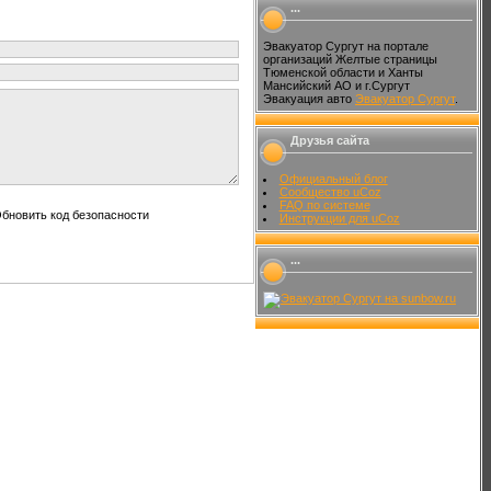
...
Эвакуатор Сургут на портале
организаций Желтые страницы
Тюменской области и Ханты
Мансийский АО и г.Сургут
Эвакуация авто
Эвакуатор Сургут
.
Друзья сайта
Официальный блог
Сообщество uCoz
FAQ по системе
Инструкции для uCoz
...