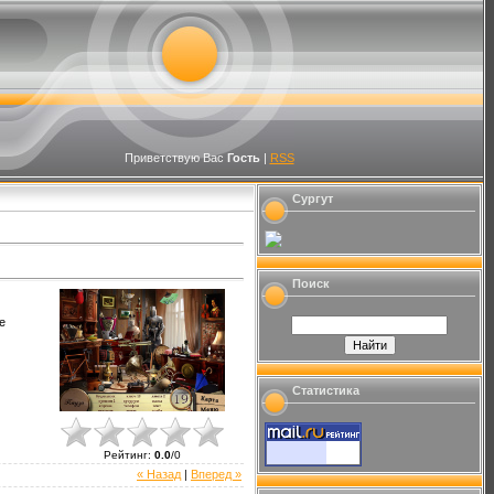
Приветствую Вас
Гость
|
RSS
Сургут
Поиск
е
Статистика
Рейтинг
:
0.0
/
0
« Назад
|
Вперед »