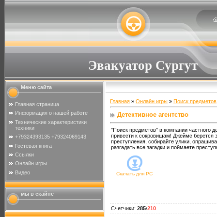
Эвакуатор Сургут
Меню сайта
Главная
»
Онлайн игры
»
Поиск предметов
Главная страница
Информация о нашей работе
Детективное агентство
Технические характеристики
техники
"Поиск предметов" в компании частного д
привести к сокровищам! Джеймс берется з
+79324393135 +79324069143
преступления, собирайте улики, опрашив
Гостевая книга
разгадать все загадки и поймаете преступ
Ссылки
Онлайн игры
Видео
Скачать для
PC
мы в скайпе
Счетчики
:
285
/
210