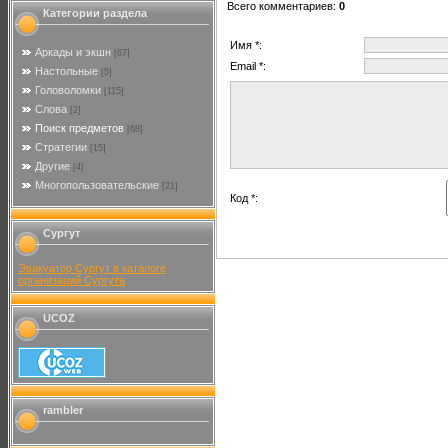
Всего комментариев
:
0
Категории раздела
Имя *:
Аркады и экшн
[67]
Email *:
Настольные
[5]
Головоломки
[115]
Слова
[2]
Поиск предметов
[68]
Стратегии
[15]
Другие
[4]
Многопользовательские
[21]
Код *:
Сургут
Эвакуатор Сургут в каталоге
организаций Сургута
UCOZ
rambler