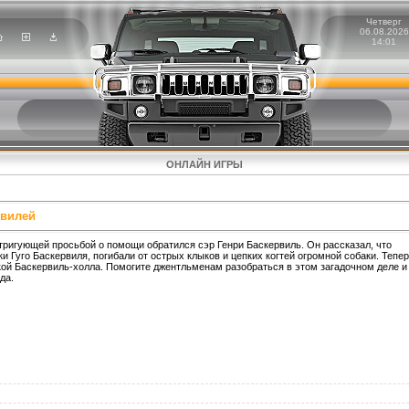
Четверг
06.08.2026
14:01
ОНЛАЙН ИГРЫ
рвилей
тригующей просьбой о помощи обратился сэр Генри Баскервиль. Он рассказал, что
и Гуго Баскервиля, погибали от острых клыков и цепких когтей огромной собаки. Тепер
кой Баскервиль-холла. Помогите джентльменам разобраться в этом загадочном деле и
да.