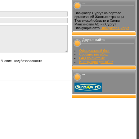
...
Эвакуатор Сургут на портале
организаций Желтые страницы
Тюменской области и Ханты
Мансийский АО и г.Сургут
Эвакуация авто
Эвакуатор Сургут
.
Друзья сайта
Официальный блог
Сообщество uCoz
FAQ по системе
Инструкции для uCoz
...