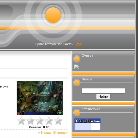
Приветствую Вас
Гость
|
RSS
Сургут
Поиск
ь она
Статистика
Рейтинг
:
0.0
/
0
« Назад
|
Вперед »