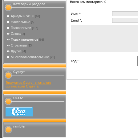
Всего комментариев
:
0
Категории раздела
Имя *:
Аркады и экшн
[67]
Email *:
Настольные
[5]
Головоломки
[115]
Слова
[2]
Поиск предметов
[68]
Стратегии
[15]
Другие
[4]
Многопользовательские
[21]
Код *:
Сургут
Эвакуатор Сургут в каталоге
организаций Сургута
UCOZ
rambler