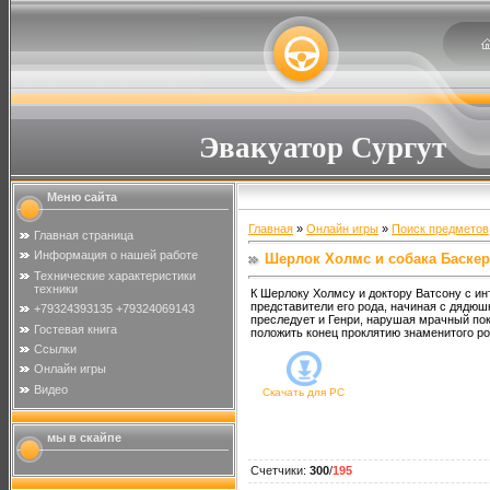
Эвакуатор Сургут
Меню сайта
Главная
»
Онлайн игры
»
Поиск предметов
Главная страница
Информация о нашей работе
Шерлок Холмс и собака Баске
Технические характеристики
техники
К Шерлоку Холмсу и доктору Ватсону с ин
представители его рода, начиная с дядюшк
+79324393135 +79324069143
преследует и Генри, нарушая мрачный по
Гостевая книга
положить конец проклятию знаменитого ро
Ссылки
Онлайн игры
Видео
Скачать для
PC
мы в скайпе
Счетчики
:
300
/
195